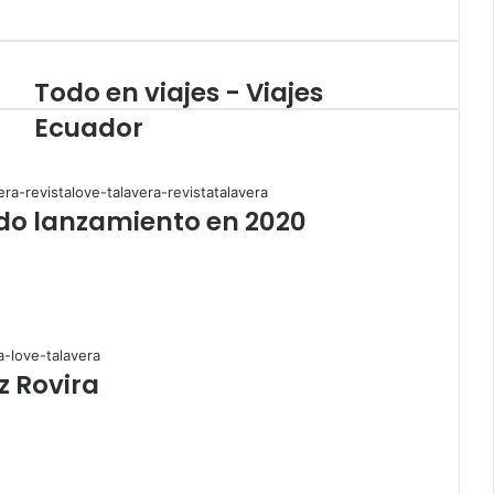
Todo en viajes - Viajes
T
o
Ecuador
d
o
e
n
do lanzamiento en 2020
v
i
a
j
e
s
-
z Rovira
V
i
a
j
e