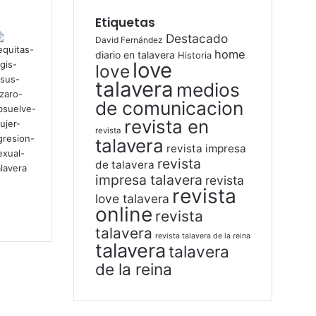
Etiquetas
Destacado
David Fernández
home
diario en talavera
Historia
love
love
talavera
medios
de comunicacion
revista en
revista
talavera
revista impresa
revista
de talavera
impresa talavera
revista
revista
love talavera
online
revista
talavera
revista talavera de la reina
talavera
talavera
de la reina