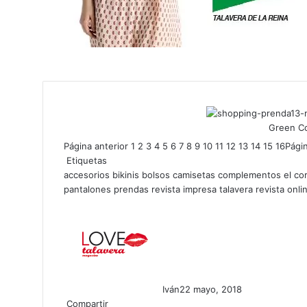
Green Co
Página anterior
1
2
3
4
5
6
7
8
9
10
11
12
13
14
15
16
Pági
Etiquetas
accesorios
bikinis
bolsos
camisetas
complementos
el co
pantalones
prendas
revista impresa talavera
revista onli
Iván
22 mayo, 2018
Compartir