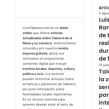
Artí
5 agos
Lui
Ram
LoveTalavera.com es un
diario
online
que ofrece
noticias
de 
actualizadas sobre Talavera de la
res
Reina y su comarca
. Anteriormente
conocidos por nuestra
revista
dur
impresa gratuita
, ahora nos
de 
centramos en proporcionar
contenido digital que incluye
31 juli
eventos locales, deportes, cultura,
Tal
política y ocio
. Los lectores
la 
pueden encontrar artículos sobre
la historia y patrimonio de Talavera,
ser
así como información sobre
par
festividades locales importantes.
Es un recurso esencial para
int
quienes desean estar al tanto de