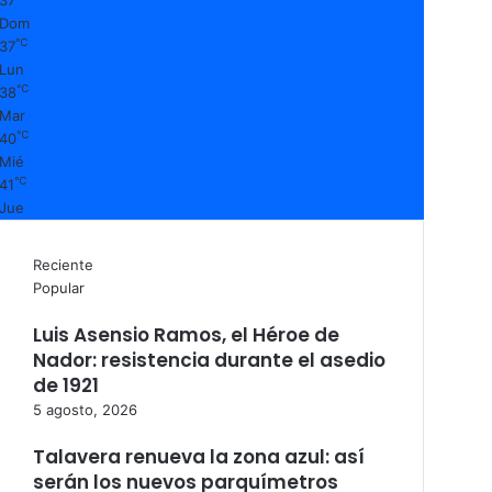
Dom
℃
37
Lun
℃
38
Mar
℃
40
Mié
℃
41
Jue
Reciente
Popular
Luis Asensio Ramos, el Héroe de
Nador: resistencia durante el asedio
de 1921
5 agosto, 2026
Talavera renueva la zona azul: así
serán los nuevos parquímetros