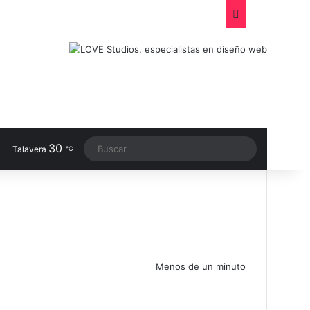
Facebook
X
LinkedIn
Instagram
TikTok
RSS
Switch sk
30
Buscar
Talavera
℃
Menos de un minuto