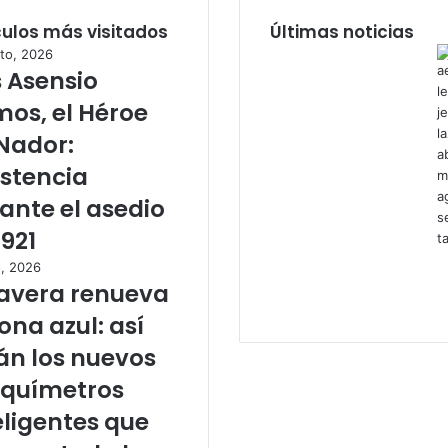
culos más visitados
Últimas noticias
to, 2026
s Asensio
os, el Héroe
Nador:
istencia
ante el asedio
1921
o, 2026
avera renueva
zona azul: así
án los nuevos
químetros
eligentes que