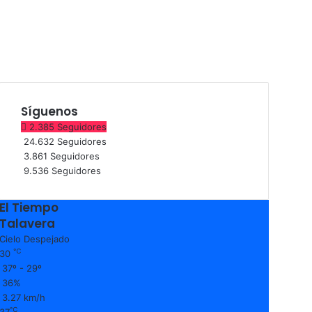
Síguenos
2.385
Seguidores
24.632
Seguidores
3.861
Seguidores
9.536
Seguidores
El Tiempo
Talavera
Cielo Despejado
℃
30
37º - 29º
36%
3.27 km/h
℃
37