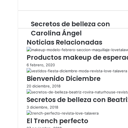
o
e
n
w
b
s
e
o
t
Secretos de belleza con
S
b
o
a
e
k
g
Carolina Ángel
c
r
Noticias Relacionadas
r
a
e
m
t
Productos makeup de espera
o
s
6 febrero, 2020
d
Bienvenido Diciembre
e
b
20 diciembre, 2018
e
l
Secretos de belleza con Beatri
l
e
3 diciembre, 2018
z
a
El Trench perfecto
c