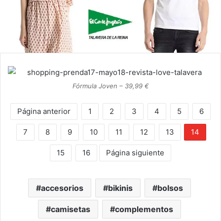
Fórmula Joven – 39,99 €
Página anterior
1
2
3
4
5
6
7
8
9
10
11
12
13
14
15
16
Página siguiente
accesorios
bikinis
bolsos
camisetas
complementos