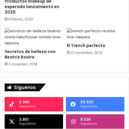
Productos makeup de
a
esperado lanzamiento en
d
2020
o
6 febrero, 2020
r
El Trench perfecto
Secretos de belleza con
27 noviembre, 2018
Beatriz Rovira
3 diciembre, 2018
Síguenos
2.385
24.632
Seguidores
Seguidores
3.861
9.536
Seguidores
Seguidores