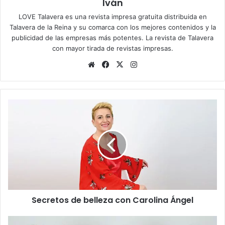
Iván
LOVE Talavera es una revista impresa gratuita distribuida en
Talavera de la Reina y su comarca con los mejores contenidos y la
publicidad de las empresas más potentes. La revista de Talavera
con mayor tirada de revistas impresas.
Siti
Fa
X
Ins
o
ce
tag
we
bo
ra
b
ok
m
S
e
c
r
e
t
o
s
d
Secretos de belleza con Carolina Ángel
e
b
e
T