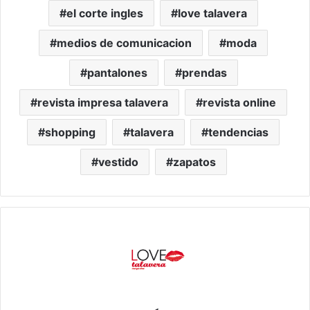
el corte ingles
love talavera
medios de comunicacion
moda
pantalones
prendas
revista impresa talavera
revista online
shopping
talavera
tendencias
vestido
zapatos