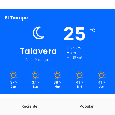
El Tiempo
25
℃
Talavera
37º - 24º
42%
1.99 km/h
Cielo Despejado
37
37
38
41
41
℃
℃
℃
℃
℃
Dom
Lun
Mar
Mié
Jue
Reciente
Popular