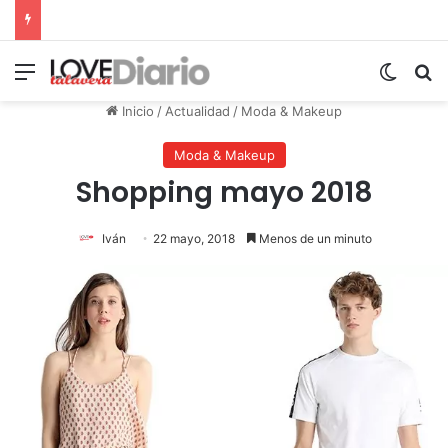
Menú
Switch
B
Inicio
/
Actualidad
/
Moda & Makeup
Moda & Makeup
Shopping mayo 2018
Iván
22 mayo, 2018
Menos de un minuto