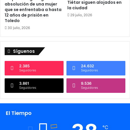
Tiétar siguen alojados en
absolución de una mujer
i
?
la ciudad
que se enfrentaba a hasta
r
E
12 años de prisión en
29 julio, 2026
ó
b
Toledo
a
o
30 julio, 2026
M
r
i
a
c
E
h
x
Síguenos
a
t
e
i
l
n
2.385
24.632
Seguidores
Seguidores
J
c
a
i
3.861
9.536
c
ó
Seguidores
Seguidores
k
n
s
n
o
o
n
s
El Tiempo
l
o
e
℃