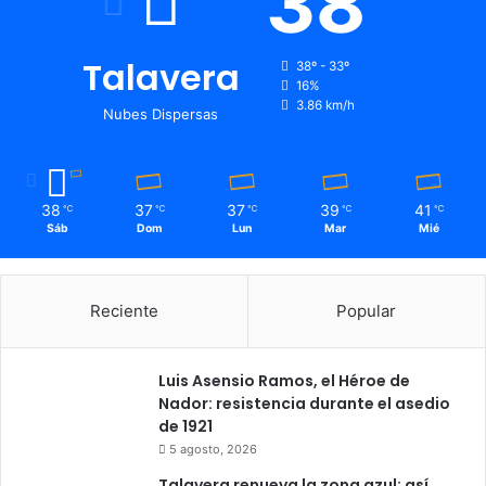
38
x
p
l
Talavera
38º - 33º
i
16%
c
3.86 km/h
Nubes Dispersas
a
38
37
37
39
41
℃
℃
℃
℃
℃
Sáb
Dom
Lun
Mar
Mié
Reciente
Popular
Luis Asensio Ramos, el Héroe de
Nador: resistencia durante el asedio
de 1921
5 agosto, 2026
Talavera renueva la zona azul: así