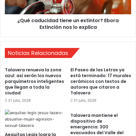
a
d
"
u
,
c
e
¿Qué caducidad tiene un extintor? Ebora
i
l
Extinción nos lo explica
d
T
a
a
d
l
t
a
Noticias Relacionadas
i
v
e
e
n
Talavera renueva la zona
El Paseo de las Letras ya
r
e
azul: así serán los nuevos
está terminado: 17 murales
a
u
parquímetros inteligentes
cerámicos con textos de
n
n
que llegan a toda la
autores que citaron a
o
e
ciudad
Talavera
q
x
31 julio, 2026
31 julio, 2026
u
t
e
i
Talavera mantiene el
i
n
dispositivo de
n
t
emergencia: 300
s
o
evacuados del Valle del
Aequitas Legis logra la
p
r