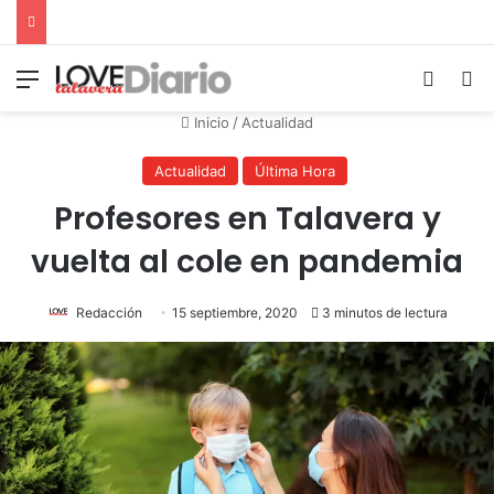
Menú
Switch
B
Inicio
/
Actualidad
Actualidad
Última Hora
Profesores en Talavera y
vuelta al cole en pandemia
Redacción
15 septiembre, 2020
3 minutos de lectura