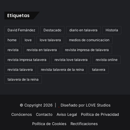
Etiquetas
David Fernández
Destacado
diario en talavera
Historia
home
love
love talavera
medios de comunicacion
revista
revista en talavera
revista impresa de talavera
revista impresa talavera
revista love talavera
revista online
revista talavera
revista talavera de la reina
talavera
talavera de la reina
© Copyright 2026 |
Diseñado por
LOVE Studios
Conócenos
Contacto
Aviso Legal
Política de Privacidad
Política de Cookies
Rectificaciones