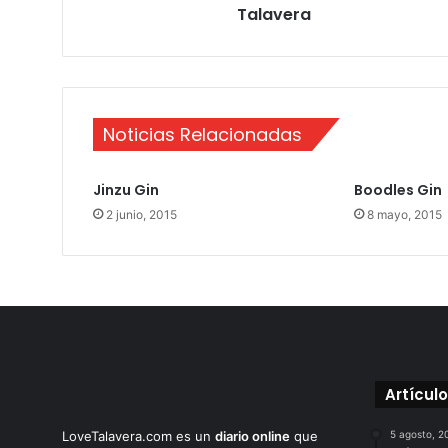
Talavera
e
r
A
n
i
v
Noticias Relacionadas
e
r
s
Jinzu Gin
Boodles Gin
a
2 junio, 2015
8 mayo, 2015
r
i
o
L
o
v
e
T
a
Artícul
l
a
LoveTalavera.com es un
diario online
que
5 agosto, 2