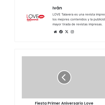
Iván
LOVE Talavera es una revista impres
los mejores contenidos y la publici
mayor tirada de revistas impresas.
Siti
Fa
X
Ins
o
ce
tag
we
bo
ra
b
ok
m
F
i
e
s
t
a
P
r
i
Fiesta Primer Aniversario Love
m