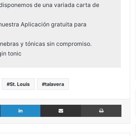
 disponemos de una variada carta de
nuestra Aplicación gratuita para
inebras y tónicas sin compromiso.
in tonic
St. Louis
talavera
X
LinkedIn
Compartir por Email
Imprimir