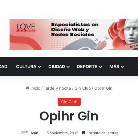
DAD
CULTURA
CIUDAD
DEPORTE
MÁS
Inicio
/
Tarde y noche
/
Gin Club
/
Opihr Gin
Gin Club
Opihr Gin
Iván
5 noviembre, 2013
1 minuto de lectura