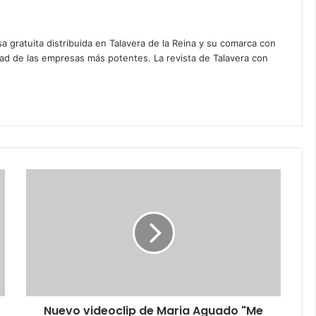
a gratuita distribuida en Talavera de la Reina y su comarca con
dad de las empresas más potentes. La revista de Talavera con
N
u
e
v
o
v
i
d
e
Nuevo videoclip de Maria Aguado "Me
o