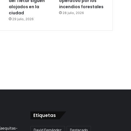
del Tiétar siguen
operativo por los
alojados en la
incendios forestales
ciudad
28 julio, 2026
29 julio, 2026
Etiquetas
David Fernández
Destacado