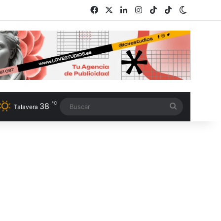
Facebook
X
LinkedIn
Instagram
TikTok
RSS
Switch s
℃
38
Buscar
Talavera