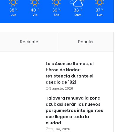
38
40
39
38
37
℃
℃
℃
℃
℃
Jue
Vie
Sáb
Dom
Lun
Reciente
Popular
Luis Asensio Ramos, el
Héroe de Nador:
resistencia durante el
asedio de 1921
5 agosto, 2026
Talavera renueva la zona
azul: así serán los nuevos
parquímetros inteligentes
que llegan a toda la
ciudad
31 julio, 2026