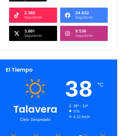
2.385
24.632
Seguidores
Seguidores
3.861
9.536
Seguidores
Seguidores
El Tiempo
38
℃
Talavera
38º - 33º
17%
4.22 km/h
Cielo Despejado