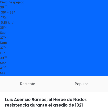
Cielo Despejado
℃
36
36º - 33º
17%
5.15 km/h
℃
35
Sáb
℃
37
Dom
℃
37
Lun
℃
39
Mar
℃
41
Mié
Reciente
Popular
Luis Asensio Ramos, el Héroe de Nador:
resistencia durante el asedio de 1921