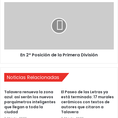
I
E
P
n
r
2
e
ª
m
P
i
o
o
s
s
i
d
c
En 2ª Posición de la Primera División
e
i
P
ó
o
n
e
d
Noticias Relacionadas
s
e
í
l
a
a
Talavera renueva la zona
El Paseo de las Letras ya
E
P
azul: así serán los nuevos
está terminado: 17 murales
s
r
parquímetros inteligentes
cerámicos con textos de
c
i
que llegan a toda la
autores que citaron a
o
m
ciudad
Talavera
l
e