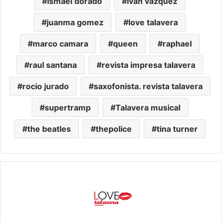
ismael dorado
ivan vazquez
juanma gomez
love talavera
marco camara
queen
raphael
raul santana
revista impresa talavera
rocio jurado
saxofonista. revista talavera
supertramp
Talavera musical
the beatles
thepolice
tina turner