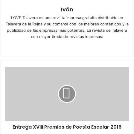
Iván
LOVE Talavera es una revista impresa gratuita distribuida en
Talavera de la Reina y su comarca con los mejores contenidos y la
publicidad de las empresas más potentes. La revista de Talavera
con mayor tirada de revistas impresas.
Siti
Fa
X
Ins
o
ce
tag
we
bo
ra
b
ok
m
E
n
t
r
e
g
a
X
V
Entrega XVIII Premios de Poesía Escolar 2016
I
I