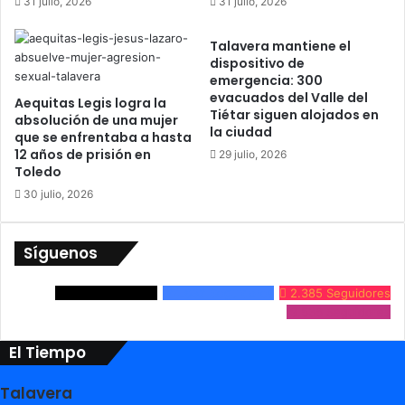
31 julio, 2026
31 julio, 2026
a
r
r
a
Talavera mantiene el
2
D
dispositivo de
0
i
emergencia: 300
1
v
evacuados del Valle del
Aequitas Legis logra la
6
i
Tiétar siguen alojados en
absolución de una mujer
s
la ciudad
que se enfrentaba a hasta
i
12 años de prisión en
29 julio, 2026
ó
Toledo
n
30 julio, 2026
Síguenos
3.861
Seguidores
24.632
Seguidores
2.385
Seguidores
9.536
Seguidores
El Tiempo
Talavera