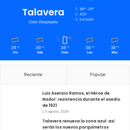
Talavera
39º - 25º
42%
0.4 km/h
Cielo Despejado
39
39
38
38
38
℃
℃
℃
℃
℃
Vie
Sáb
Dom
Lun
Mar
Reciente
Popular
Luis Asensio Ramos, el Héroe de
Nador: resistencia durante el asedio
de 1921
5 agosto, 2026
Talavera renueva la zona azul: así
serán los nuevos parquímetros