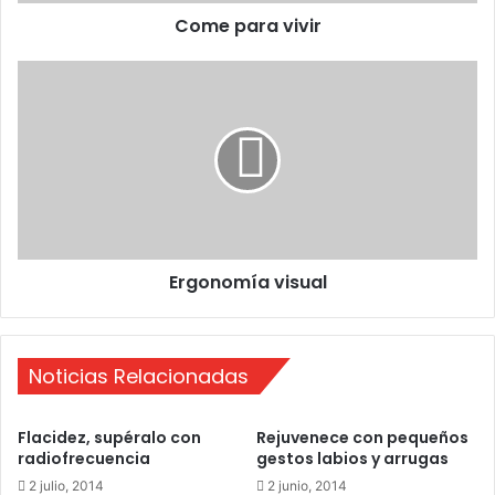
v
Come para vivir
i
v
i
E
r
r
g
o
n
o
m
í
a
Ergonomía visual
v
i
s
u
Noticias Relacionadas
a
l
Flacidez, supéralo con
Rejuvenece con pequeños
radiofrecuencia
gestos labios y arrugas
2 julio, 2014
2 junio, 2014