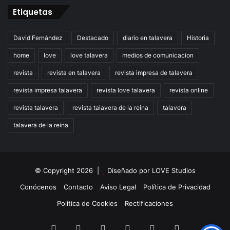
Etiquetas
David Fernández
Destacado
diario en talavera
Historia
home
love
love talavera
medios de comunicacion
revista
revista en talavera
revista impresa de talavera
revista impresa talavera
revista love talavera
revista online
revista talavera
revista talavera de la reina
talavera
talavera de la reina
© Copyright 2026 |
Diseñado por
LOVE Studios
Conócenos
Contacto
Aviso Legal
Política de Privacidad
Política de Cookies
Rectificaciones
Facebook
X
LinkedIn
Instagram
TikTok
RSS