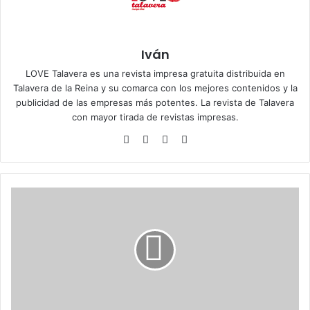
Iván
LOVE Talavera es una revista impresa gratuita distribuida en
Talavera de la Reina y su comarca con los mejores contenidos y la
publicidad de las empresas más potentes. La revista de Talavera
con mayor tirada de revistas impresas.
Siti
Fa
X
Ins
o
ce
tag
we
bo
ra
b
ok
m
C
o
m
e
p
a
r
a