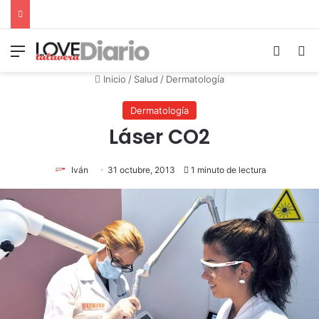
Menú
Switch
B
Inicio
/
Salud
/
Dermatología
Dermatología
Láser CO2
Iván
31 octubre, 2013
1 minuto de lectura