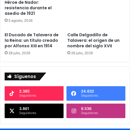
b
Héroe de Nador:
resistencia durante el
o
asedio de 1921
g
a
5 agosto, 2026
d
o
El Ducado de Talavera de
Calle Delgadillo de
s
la Reina: un título creado
Talavera: el origen de un
t
por Alfonso XIII en 1914
nombre del siglo XVII
e
28 julio, 2026
26 julio, 2026
e
x
p
l
Síguenos
i
c
2.385
24.632
a
Seguidores
Seguidores
c
ó
3.861
9.536
m
Seguidores
Seguidores
o
h
a