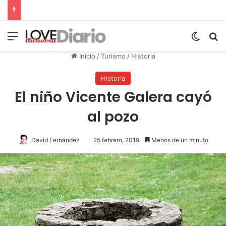
Menú
Switch
B
Inicio
/
Turismo
/
Historia
Historia
El niño Vicente Galera cayó
al pozo
David Fernández
25 febrero, 2019
Menos de un minuto