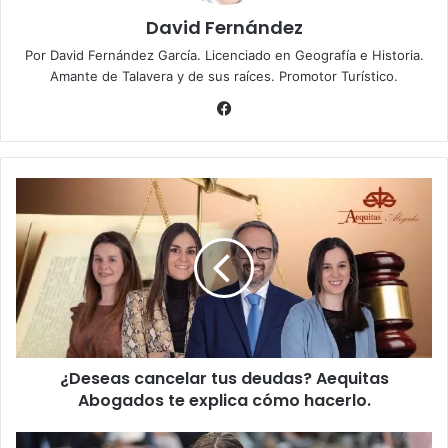
David Fernández
Por David Fernández García. Licenciado en Geografía e Historia.
Amante de Talavera y de sus raíces. Promotor Turístico.
Fa
ce
bo
ok
¿
D
e
s
e
a
s
c
a
¿Deseas cancelar tus deudas? Aequitas
n
Abogados te explica cómo hacerlo.
c
e
l
T