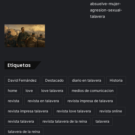
Etiquetas
David Fernández
Destacado
diario en talavera
Historia
home
love
love talavera
medios de comunicacion
revista
revista en talavera
revista impresa de talavera
revista impresa talavera
revista love talavera
revista online
revista talavera
revista talavera de la reina
talavera
talavera de la reina