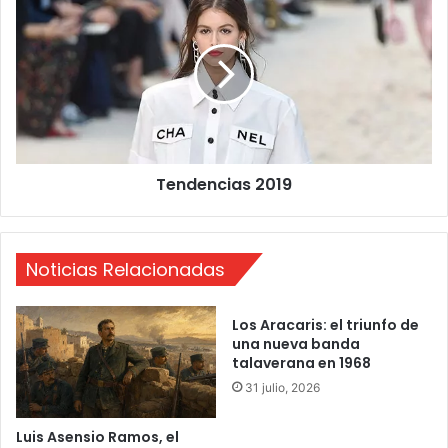
a
e
r
n
t
d
u
e
s
n
d
c
e
i
u
a
d
Tendencias 2019
s
a
2
s
0
?
1
A
Noticias Relacionadas
9
e
q
Los Aracaris: el triunfo de
u
una nueva banda
i
talaverana en 1968
t
31 julio, 2026
a
s
A
Luis Asensio Ramos, el