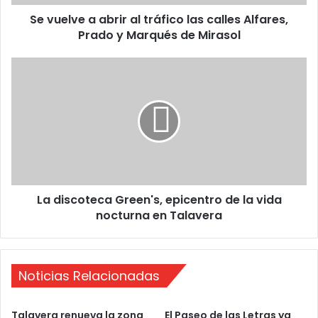
a
Se vuelve a abrir al tráfico las calles Alfares,
a
Prado y Marqués de Mirasol
b
r
i
L
r
a
a
d
l
i
t
s
r
c
á
o
f
t
i
e
c
La discoteca Green's, epicentro de la vida
c
o
nocturna en Talavera
a
l
G
a
r
s
e
c
Noticias Relacionadas
e
a
n
l
'
Talavera renueva la zona
El Paseo de las Letras ya
l
s