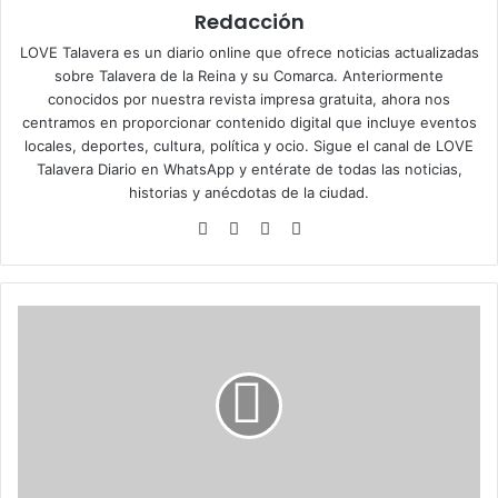
Redacción
LOVE Talavera es un diario online que ofrece noticias actualizadas
sobre Talavera de la Reina y su Comarca. Anteriormente
conocidos por nuestra revista impresa gratuita, ahora nos
centramos en proporcionar contenido digital que incluye eventos
locales, deportes, cultura, política y ocio. Sigue el
canal de LOVE
Talavera Diario en WhatsApp
y entérate de todas las noticias,
historias y anécdotas de la ciudad.
Siti
Fa
X
Ins
o
ce
tag
we
bo
ra
b
ok
m
S
e
v
u
e
l
v
e