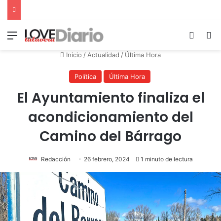
Menú
Switch
B
Inicio
/
Actualidad
/
Última Hora
Política
Última Hora
El Ayuntamiento finaliza el
acondicionamiento del
Camino del Bárrago
Redacción
26 febrero, 2024
1 minuto de lectura