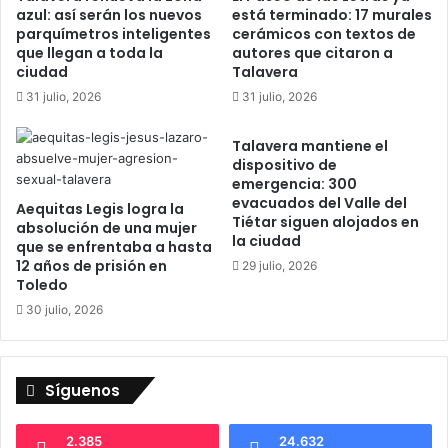
azul: así serán los nuevos
está terminado: 17 murales
e
,
parquímetros inteligentes
cerámicos con textos de
s
e
que llegan a toda la
autores que citaron a
A
p
ciudad
Talavera
l
i
31 julio, 2026
31 julio, 2026
f
c
a
e
Talavera mantiene el
r
n
dispositivo de
e
t
emergencia: 300
s
r
evacuados del Valle del
Aequitas Legis logra la
,
o
Tiétar siguen alojados en
absolución de una mujer
P
d
la ciudad
que se enfrentaba a hasta
r
e
12 años de prisión en
29 julio, 2026
a
l
Toledo
d
a
30 julio, 2026
o
v
y
i
M
d
a
a
Síguenos
r
n
q
o
u
c
2.385
24.632