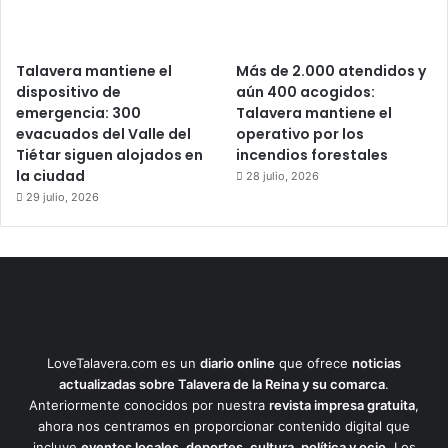
Talavera mantiene el
Más de 2.000 atendidos y
dispositivo de
aún 400 acogidos:
emergencia: 300
Talavera mantiene el
evacuados del Valle del
operativo por los
Tiétar siguen alojados en
incendios forestales
la ciudad
28 julio, 2026
29 julio, 2026
LoveTalavera.com es un
diario online
que ofrece
noticias
actualizadas sobre Talavera de la Reina y su comarca
.
Anteriormente conocidos por nuestra
revista impresa gratuita
,
ahora nos centramos en proporcionar contenido digital que
incluye
eventos locales, deportes, cultura, política y ocio
. Los