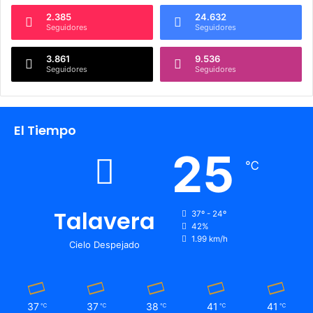
2.385
24.632
Seguidores
Seguidores
3.861
9.536
Seguidores
Seguidores
El Tiempo
25
℃
Talavera
37º - 24º
42%
1.99 km/h
Cielo Despejado
37
37
38
41
41
℃
℃
℃
℃
℃