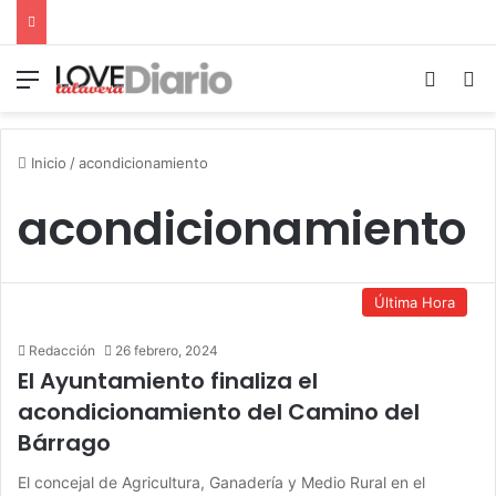
Menú
Switch
B
Inicio
/
acondicionamiento
acondicionamiento
Última Hora
Redacción
26 febrero, 2024
El Ayuntamiento finaliza el
acondicionamiento del Camino del
Bárrago
El concejal de Agricultura, Ganadería y Medio Rural en el