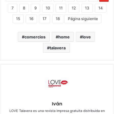
7
8
9
10
11
12
13
14
15
16
17
18
Página siguiente
comercios
home
love
talavera
Iván
LOVE Talavera es una revista impresa gratuita distribuida en