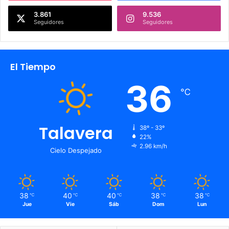
3.861
9.536
Seguidores
Seguidores
El Tiempo
36
℃
Talavera
38º - 33º
22%
2.96 km/h
Cielo Despejado
38
40
40
38
38
℃
℃
℃
℃
℃
Jue
Vie
Sáb
Dom
Lun