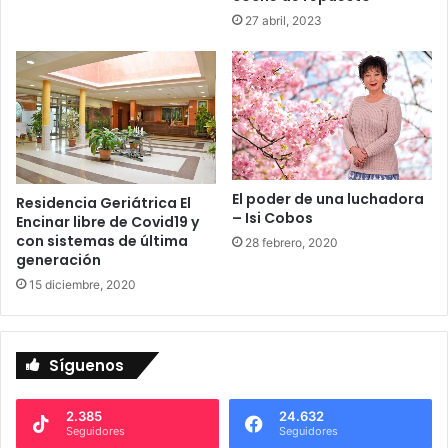
27 abril, 2023
El poder de una luchadora
Residencia Geriátrica El
– Isi Cobos
Encinar libre de Covid19 y
con sistemas de última
28 febrero, 2020
generación
15 diciembre, 2020
Síguenos
2.385
24.632
Seguidores
Seguidores