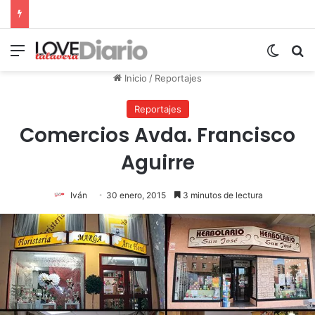
Menú
Switch
B
Inicio
/
Reportajes
Reportajes
Comercios Avda. Francisco
Aguirre
Iván
30 enero, 2015
3 minutos de lectura