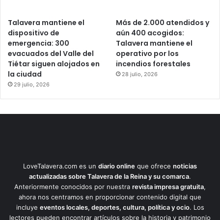
Talavera mantiene el
Más de 2.000 atendidos y
dispositivo de
aún 400 acogidos:
emergencia: 300
Talavera mantiene el
evacuados del Valle del
operativo por los
Tiétar siguen alojados en
incendios forestales
la ciudad
28 julio, 2026
29 julio, 2026
LoveTalavera.com es un
diario online
que ofrece
noticias
actualizadas sobre Talavera de la Reina y su comarca
.
Anteriormente conocidos por nuestra
revista impresa gratuita
,
ahora nos centramos en proporcionar contenido digital que
incluye
eventos locales, deportes, cultura, política y ocio
. Los
lectores pueden encontrar artículos sobre la historia y patrimonio