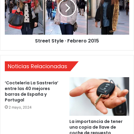
s
e
t
e
u
t
d
S
i
t
o
y
Street Style · Febrero 2015
s
l
e
·
F
Noticias Relacionadas
e
b
r
‘Coctelería La Sastrería’
e
entre las 40 mejores
r
barras de España y
o
Portugal
2
2 mayo, 2024
0
1
La importancia de tener
5
una copia de llave de
coche de repuesto