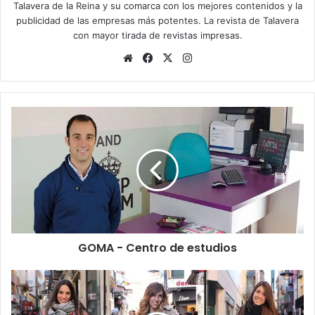
Talavera de la Reina y su comarca con los mejores contenidos y la
publicidad de las empresas más potentes. La revista de Talavera
con mayor tirada de revistas impresas.
Siti
Fa
X
Ins
o
ce
tag
we
bo
ra
b
ok
m
G
O
M
A
-
C
e
n
t
GOMA - Centro de estudios
r
o
d
S
e
t
e
r