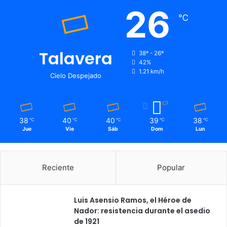
26
℃
Talavera
38º - 26º
42%
1.21 km/h
Cielo Despejado
38
40
40
39
38
℃
℃
℃
℃
℃
Jue
Vie
Sáb
Dom
Lun
Reciente
Popular
Luis Asensio Ramos, el Héroe de
Nador: resistencia durante el asedio
de 1921