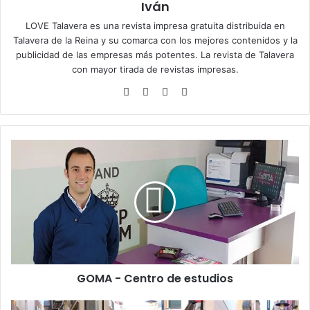
Iván
LOVE Talavera es una revista impresa gratuita distribuida en
Talavera de la Reina y su comarca con los mejores contenidos y la
publicidad de las empresas más potentes. La revista de Talavera
con mayor tirada de revistas impresas.
Siti
Fa
X
Ins
o
ce
tag
we
bo
ra
b
ok
m
G
O
M
A
-
C
e
n
t
GOMA - Centro de estudios
r
o
d
S