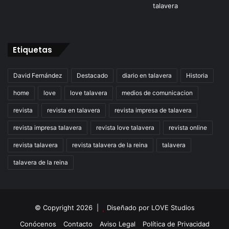
Etiquetas
David Fernández
Destacado
diario en talavera
Historia
home
love
love talavera
medios de comunicacion
revista
revista en talavera
revista impresa de talavera
revista impresa talavera
revista love talavera
revista online
revista talavera
revista talavera de la reina
talavera
talavera de la reina
© Copyright 2026 |
Diseñado por
LOVE Studios
Conócenos
Contacto
Aviso Legal
Política de Privacidad