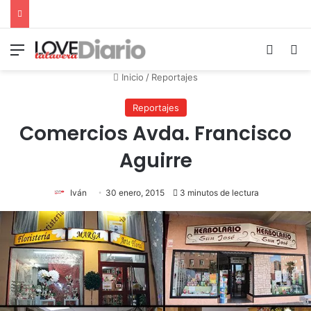
Menú
Switch
B
Inicio
/
Reportajes
Reportajes
Comercios Avda. Francisco
Aguirre
Iván
30 enero, 2015
3 minutos de lectura