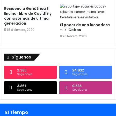
5
Residencia Geriátrica El
Encinar libre de Covid19 y
con sistemas de última
generación
El poder de una luchadora
– Isi Cobos
15 diciembre, 2020
28 febrero, 2020
Síguenos
2.385
24.632
Seguidores
Seguidores
3.861
9.536
Seguidores
Seguidores
El Tiempo