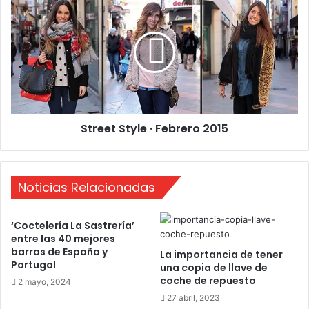
e
t
e
r
s
e
t
e
u
t
d
S
i
t
o
y
Street Style · Febrero 2015
s
l
e
·
F
Noticias Relacionadas
e
b
r
‘Coctelería La Sastrería’
e
entre las 40 mejores
r
barras de España y
La importancia de tener
o
Portugal
una copia de llave de
2
coche de repuesto
2 mayo, 2024
0
27 abril, 2023
1