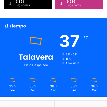
3.861
9.536
Seguidores
Seguidores
El Tiempo
37
℃
Talavera
39º - 32º
18%
4.54 km/h
Cielo Despejado
39
38
38
38
38
℃
℃
℃
℃
℃
Vie
Sáb
Dom
Lun
Mar