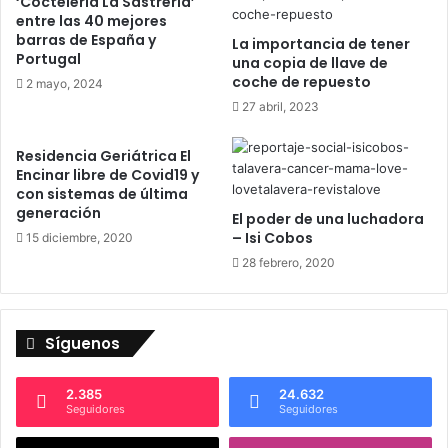
‘Coctelería La Sastrería’
a
entre las 40 mejores
d
barras de España y
La importancia de tener
e
Portugal
una copia de llave de
l
coche de repuesto
2 mayo, 2024
H
27 abril, 2023
o
l
a
Residencia Geriátrica El
Encinar libre de Covid19 y
n
con sistemas de última
d
generación
é
El poder de una luchadora
– Isi Cobos
s
15 diciembre, 2020
28 febrero, 2020
Síguenos
2.385
24.632
Seguidores
Seguidores