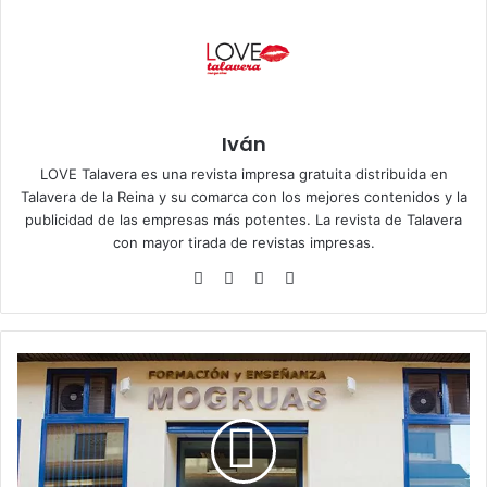
Iván
LOVE Talavera es una revista impresa gratuita distribuida en
Talavera de la Reina y su comarca con los mejores contenidos y la
publicidad de las empresas más potentes. La revista de Talavera
con mayor tirada de revistas impresas.
Siti
Fa
X
Ins
o
ce
tag
we
bo
ra
b
ok
m
F
o
r
m
a
c