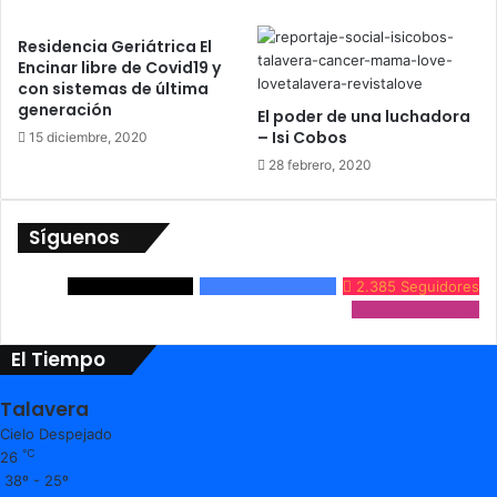
Residencia Geriátrica El
Encinar libre de Covid19 y
con sistemas de última
generación
El poder de una luchadora
– Isi Cobos
15 diciembre, 2020
28 febrero, 2020
Síguenos
3.861
Seguidores
24.632
Seguidores
2.385
Seguidores
9.536
Seguidores
El Tiempo
Talavera
Cielo Despejado
℃
26
38º - 25º