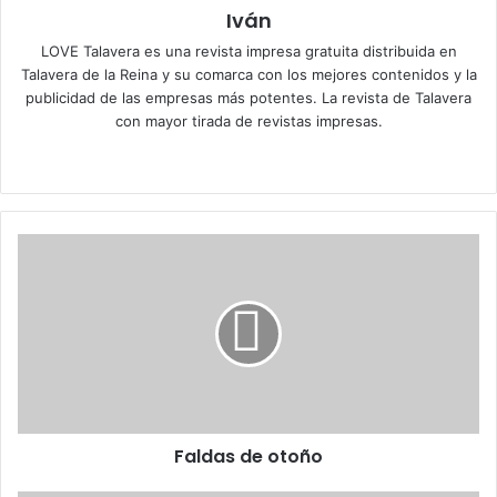
Iván
LOVE Talavera es una revista impresa gratuita distribuida en
Talavera de la Reina y su comarca con los mejores contenidos y la
publicidad de las empresas más potentes. La revista de Talavera
con mayor tirada de revistas impresas.
Siti
Fa
X
Ins
o
ce
tag
we
bo
ra
b
ok
m
F
a
l
d
a
s
d
e
o
Faldas de otoño
t
o