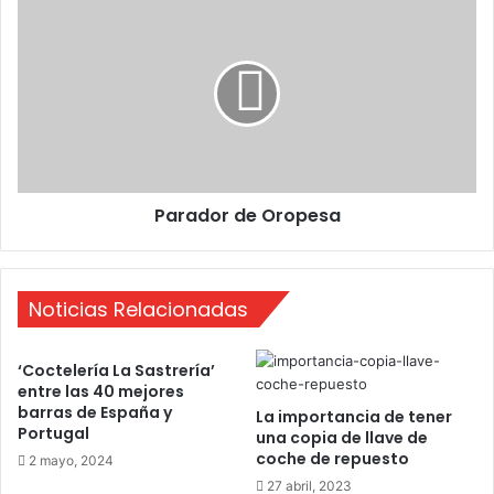
ñ
P
o
a
r
a
d
o
r
d
e
Parador de Oropesa
O
r
o
p
Noticias Relacionadas
e
s
a
‘Coctelería La Sastrería’
entre las 40 mejores
barras de España y
La importancia de tener
Portugal
una copia de llave de
coche de repuesto
2 mayo, 2024
27 abril, 2023