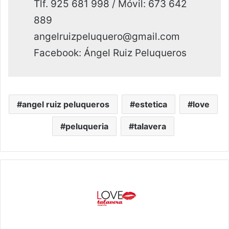
Tlf. 925 681 998 / Móvil: 673 642
889
angelruizpeluquero@gmail.com
Facebook: Ángel Ruiz Peluqueros
angel ruiz peluqueros
estetica
love
peluqueria
talavera