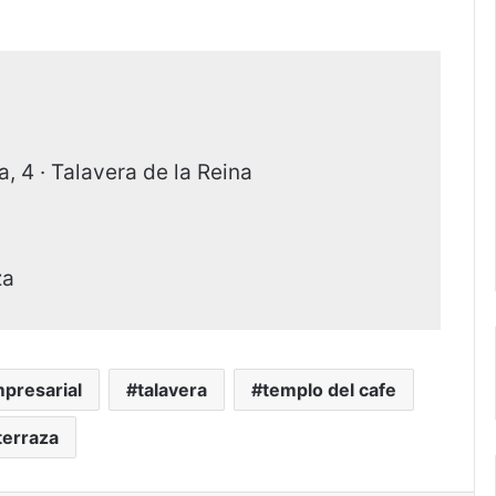
, 4 · Talavera de la Reina
za
mpresarial
talavera
templo del cafe
terraza