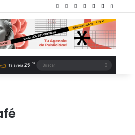
Facebook
X
LinkedIn
Instagram
TikTok
RSS
Switch sk
℃
25
Buscar
Talavera
afé