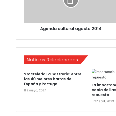
d
a
c
u
l
Agenda cultural agosto 2014
t
u
r
a
l
a
Noticias Relacionadas
g
o
s
‘Coctelería La Sastrería’ entre
t
las 40 mejores barras de
o
España y Portugal
La importanc
2
copia de lla
2 mayo, 2024
0
repuesto
1
27 abril, 2023
4