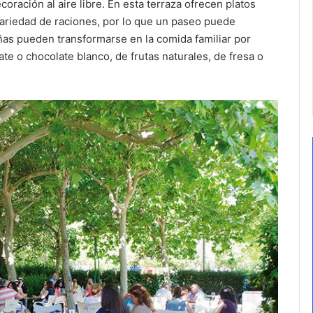
coración al aire libre. En esta terraza ofrecen platos
riedad de raciones, por lo que un paseo puede
ñas pueden transformarse en la comida familiar por
ate o chocolate blanco, de frutas naturales, de fresa o