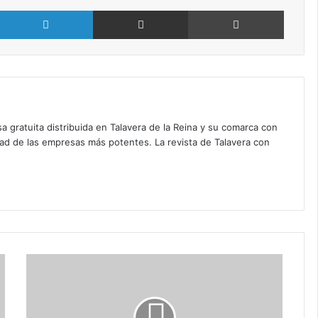
X
LinkedIn
Compartir por Email
Imprimir
a gratuita distribuida en Talavera de la Reina y su comarca con
dad de las empresas más potentes. La revista de Talavera con
P
a
s
e