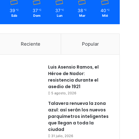
39
37
37
38
40
℃
℃
℃
℃
℃
Sáb
Dom
Lun
Mar
Mié
Reciente
Popular
Luis Asensio Ramos, el
Héroe de Nador:
resistencia durante el
asedio de 1921
5 agosto, 2026
Talavera renueva la zona
azul: así serán los nuevos
parquímetros inteligentes
que llegan a toda la
ciudad
31 julio, 2026