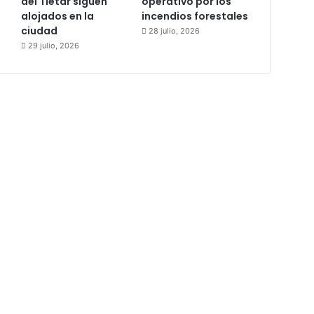
del Tiétar siguen
operativo por los
alojados en la
incendios forestales
ciudad
28 julio, 2026
29 julio, 2026