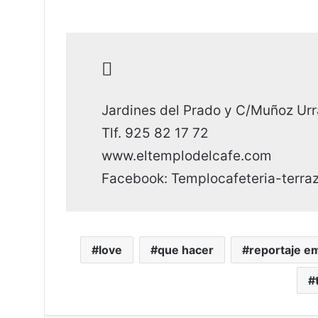
Jardines del Prado y C/Muñoz Urra
Tlf. 925 82 17 72
www.eltemplodelcafe.com
Facebook: Templocafeteria-terra
love
que hacer
reportaje e