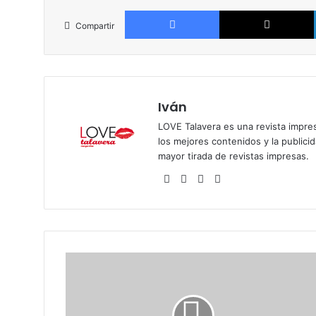
Facebook
Compartir
Iván
LOVE Talavera es una revista impres
los mejores contenidos y la publici
mayor tirada de revistas impresas.
Siti
Fa
X
Ins
o
ce
tag
we
bo
ra
b
ok
m
A
g
e
n