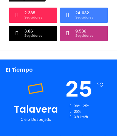
2.385
24.632
Seguidores
Seguidores
3.861
9.536
Seguidores
Seguidores
El Tiempo
25
℃
Talavera
39º - 25º
35%
0.8 km/h
Cielo Despejado