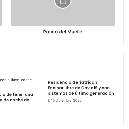
o
d
e
l
M
Paseo del Muelle
u
e
l
l
e
Residencia Geriátrica El
Encinar libre de Covid19 y con
sistemas de última generación
ia de tener una
ve de coche de
15 diciembre, 2020