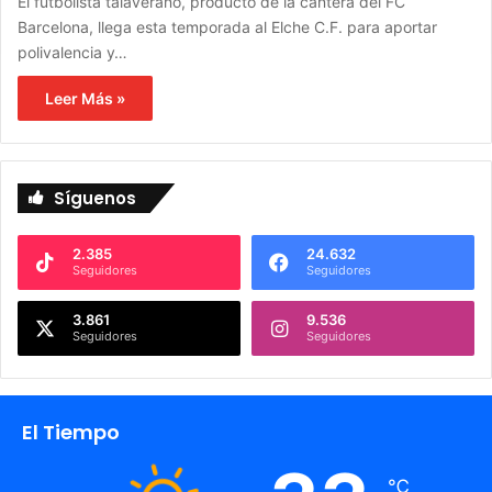
El futbolista talaverano, producto de la cantera del FC
Barcelona, llega esta temporada al Elche C.F. para aportar
polivalencia y…
Leer Más »
Síguenos
2.385
24.632
Seguidores
Seguidores
3.861
9.536
Seguidores
Seguidores
El Tiempo
℃