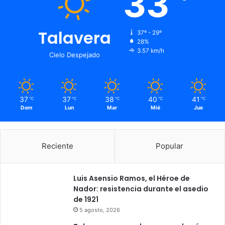
33
Talavera
37º - 29º
28%
3.57 km/h
Cielo Despejado
37
37
38
40
41
℃
℃
℃
℃
℃
Dom
Lun
Mar
Mié
Jue
Reciente
Popular
Luis Asensio Ramos, el Héroe de
Nador: resistencia durante el asedio
de 1921
5 agosto, 2026