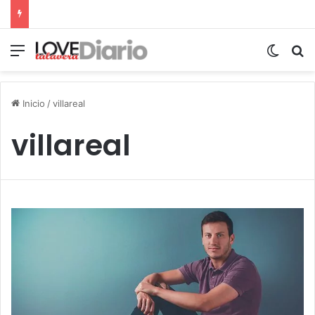
Menú
Switch
B
Inicio
/
villareal
villareal