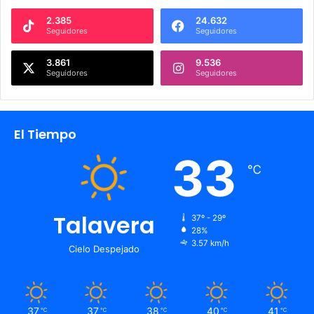
2.385
24.632
Seguidores
Seguidores
3.861
9.536
Seguidores
Seguidores
El Tiempo
33
℃
Talavera
37º - 29º
28%
3.57 km/h
Cielo Despejado
37
37
38
40
41
℃
℃
℃
℃
℃