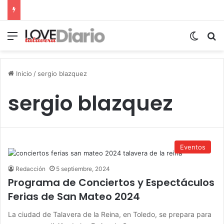
Menú
Switch
B
Inicio
/
sergio blazquez
sergio blazquez
Eventos
Redacción
5 septiembre, 2024
Programa de Conciertos y Espectáculos
Ferias de San Mateo 2024
La ciudad de Talavera de la Reina, en Toledo, se prepara para