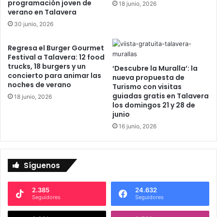
programación joven de
18 junio, 2026
a
verano en Talavera
r
30 junio, 2026
i
a
Regresa el Burger Gourmet
c
Festival a Talavera: 12 food
a
trucks, 18 burgers y un
‘Descubre la Muralla’: la
n
concierto para animar las
nueva propuesta de
t
noches de verano
Turismo con visitas
a
guiadas gratis en Talavera
18 junio, 2026
a
los domingos 21 y 28 de
l
junio
o
16 junio, 2026
s
n
i
ñ
Síguenos
o
s
.
2.385
24.632
Seguidores
Seguidores
C
o