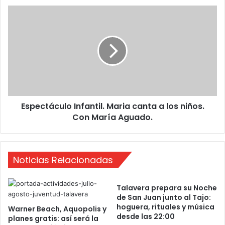
E
s
p
e
c
t
á
c
u
Espectáculo Infantil. Maria canta a los niños.
l
Con María Aguado.
o
I
n
f
Noticias Relacionadas
a
n
t
Talavera prepara su Noche
i
de San Juan junto al Tajo:
l
hoguera, rituales y música
Warner Beach, Aquopolis y
.
desde las 22:00
planes gratis: así será la
M