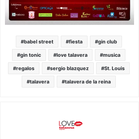
babel street
fiesta
gin club
gin tonic
love talavera
musica
regalos
sergio blazquez
St. Louis
talavera
talavera de la reina