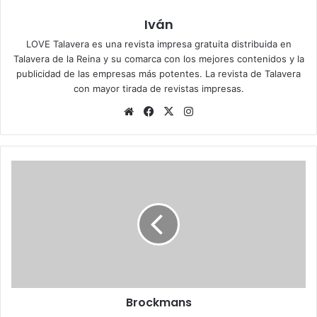
Iván
LOVE Talavera es una revista impresa gratuita distribuida en
Talavera de la Reina y su comarca con los mejores contenidos y la
publicidad de las empresas más potentes. La revista de Talavera
con mayor tirada de revistas impresas.
Siti
Fa
X
Ins
o
ce
tag
we
bo
ra
b
ok
m
B
r
o
c
k
m
a
n
s
Brockmans