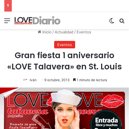
Menú
Switch
B
Inicio
/
Actualidad
/
Eventos
Eventos
Gran fiesta 1 aniversario
«LOVE Talavera» en St. Louis
Iván
9 octubre, 2013
1 minuto de lectura