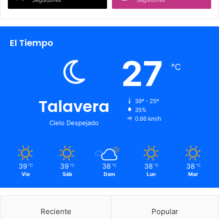
Seguidores
Seguidores
El Tiempo
27
℃
Talavera
39º - 25º
35%
0.66 km/h
Cielo Despejado
39
39
38
38
38
℃
℃
℃
℃
℃
Vie
Sáb
Dom
Lun
Mar
Reciente
Popular