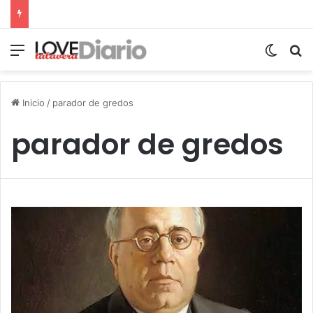
Menú
Switch
B
Inicio
/
parador de gredos
parador de gredos