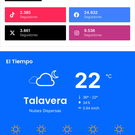
2.385
24.632
Seguidores
Seguidores
3.861
9.536
Seguidores
Seguidores
El Tiempo
22
℃
Talavera
36º - 22º
34%
0.94 km/h
Nubes Dispersas