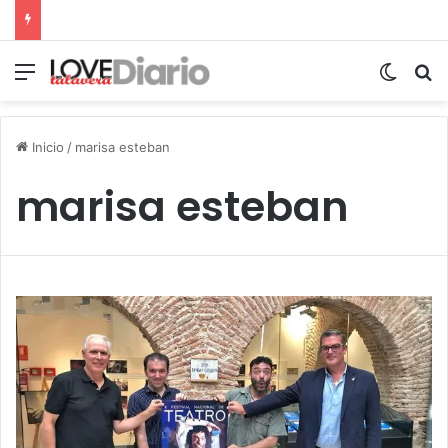
Menú
Switch
B
Inicio
/
marisa esteban
marisa esteban