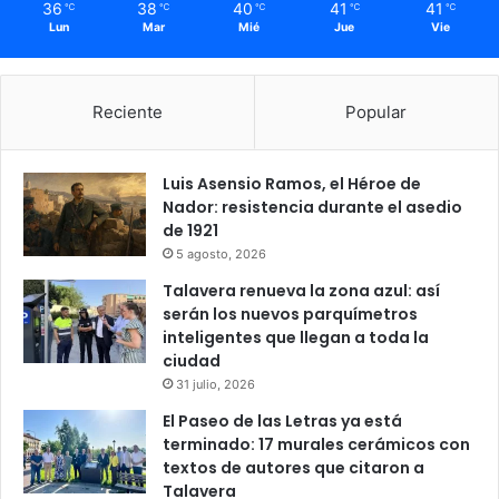
36
38
40
41
41
℃
℃
℃
℃
℃
Lun
Mar
Mié
Jue
Vie
Reciente
Popular
Luis Asensio Ramos, el Héroe de
Nador: resistencia durante el asedio
de 1921
5 agosto, 2026
Talavera renueva la zona azul: así
serán los nuevos parquímetros
inteligentes que llegan a toda la
ciudad
31 julio, 2026
El Paseo de las Letras ya está
terminado: 17 murales cerámicos con
textos de autores que citaron a
Talavera