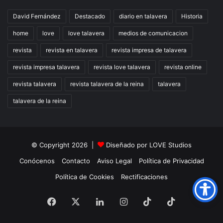
David Fernández
Destacado
diario en talavera
Historia
home
love
love talavera
medios de comunicacion
revista
revista en talavera
revista impresa de talavera
revista impresa talavera
revista love talavera
revista online
revista talavera
revista talavera de la reina
talavera
talavera de la reina
© Copyright 2026 |
Diseñado por
LOVE Studios
Conócenos
Contacto
Aviso Legal
Política de Privacidad
Política de Cookies
Rectificaciones
Facebook
X
LinkedIn
Instagram
TikTok
RSS