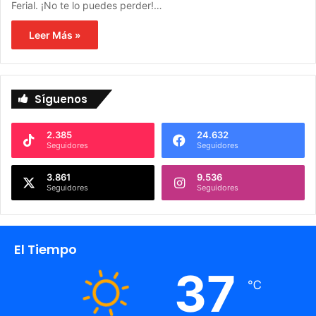
Ferial. ¡No te lo puedes perder!…
Leer Más »
Síguenos
2.385
24.632
Seguidores
Seguidores
3.861
9.536
Seguidores
Seguidores
El Tiempo
37
℃