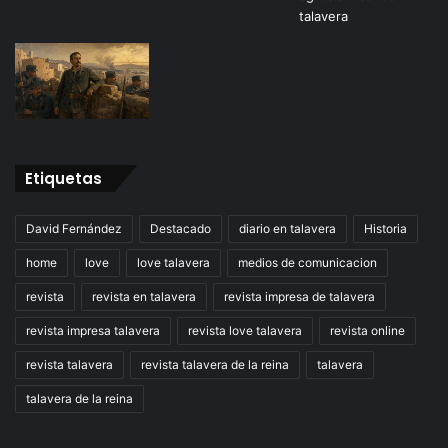
Etiquetas
David Fernández
Destacado
diario en talavera
Historia
home
love
love talavera
medios de comunicacion
revista
revista en talavera
revista impresa de talavera
revista impresa talavera
revista love talavera
revista online
revista talavera
revista talavera de la reina
talavera
talavera de la reina