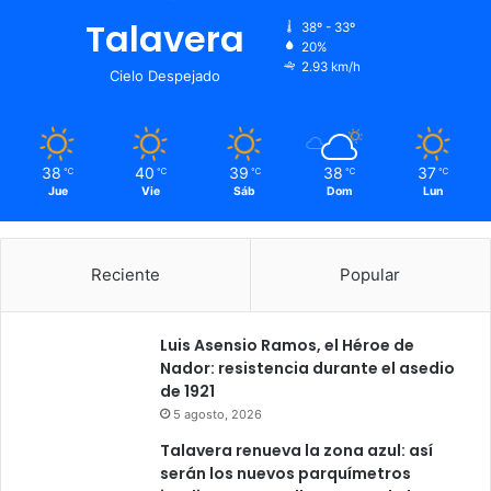
Talavera
38º - 33º
20%
2.93 km/h
Cielo Despejado
38
40
39
38
37
℃
℃
℃
℃
℃
Jue
Vie
Sáb
Dom
Lun
Reciente
Popular
Luis Asensio Ramos, el Héroe de
Nador: resistencia durante el asedio
de 1921
5 agosto, 2026
Talavera renueva la zona azul: así
serán los nuevos parquímetros