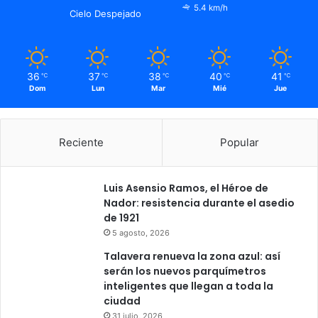
5.4 km/h
Cielo Despejado
36
37
38
40
41
℃
℃
℃
℃
℃
Dom
Lun
Mar
Mié
Jue
Reciente
Popular
Luis Asensio Ramos, el Héroe de
Nador: resistencia durante el asedio
de 1921
5 agosto, 2026
Talavera renueva la zona azul: así
serán los nuevos parquímetros
inteligentes que llegan a toda la
ciudad
31 julio, 2026