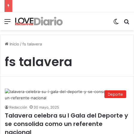
Menú
Switch
B
Inicio
/
fs talavera
fs talavera
Deporte
Redacción
30 mayo, 2025
Talavera celebra su I Gala del Deporte y
se consolida como un referente
nacional