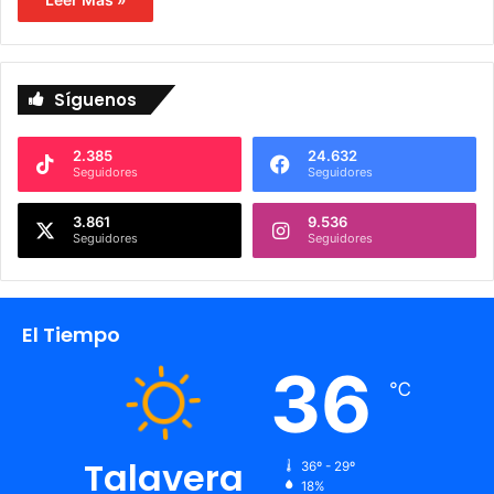
Síguenos
2.385
24.632
Seguidores
Seguidores
3.861
9.536
Seguidores
Seguidores
El Tiempo
36
℃
Talavera
36º - 29º
18%