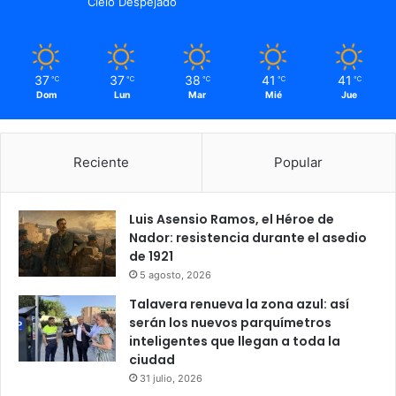
Cielo Despejado
37
37
38
41
41
℃
℃
℃
℃
℃
Dom
Lun
Mar
Mié
Jue
Reciente
Popular
Luis Asensio Ramos, el Héroe de
Nador: resistencia durante el asedio
de 1921
5 agosto, 2026
Talavera renueva la zona azul: así
serán los nuevos parquímetros
inteligentes que llegan a toda la
ciudad
31 julio, 2026