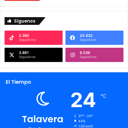
Síguenos
2.385
24.632
Seguidores
Seguidores
3.861
9.536
Seguidores
Seguidores
El Tiempo
24
℃
Talavera
37º - 24º
44%
1.59 km/h