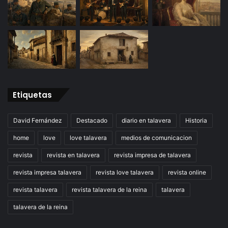
Etiquetas
David Fernández
Destacado
diario en talavera
Historia
home
love
love talavera
medios de comunicacion
revista
revista en talavera
revista impresa de talavera
revista impresa talavera
revista love talavera
revista online
revista talavera
revista talavera de la reina
talavera
talavera de la reina