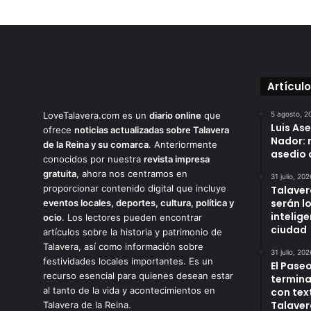
Artícul
LoveTalavera.com es un
diario online
que
5 agosto, 2
Luis As
ofrece
noticias actualizadas sobre Talavera
Nador: 
de la Reina y su comarca
. Anteriormente
asedio 
conocidos por nuestra
revista impresa
gratuita
, ahora nos centramos en
31 julio, 202
proporcionar contenido digital que incluye
Talaver
serán l
eventos locales, deportes, cultura, política y
intelige
ocio
. Los lectores pueden encontrar
ciudad
artículos sobre la historia y patrimonio de
Talavera, así como información sobre
31 julio, 202
festividades locales importantes. Es un
El Paseo
recurso esencial para quienes desean estar
termina
al tanto de la vida y acontecimientos en
con tex
Talaver
Talavera de la Reina.