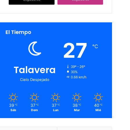
El Tiempo
27
℃
Talavera
39º - 26º
30%
0.66 km/h
Cielo Despejado
39
37
37
38
40
℃
℃
℃
℃
℃
Sáb
Dom
Lun
Mar
Mié