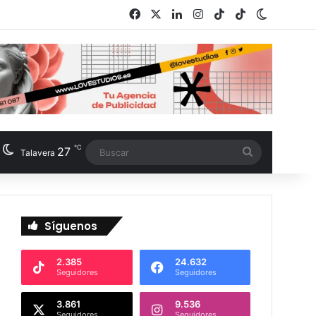
Facebook
X
LinkedIn
Instagram
TikTok
RSS
Switch s
℃
27
Buscar
Talavera
Síguenos
2.385
24.632
Seguidores
Seguidores
3.861
9.536
Seguidores
Seguidores