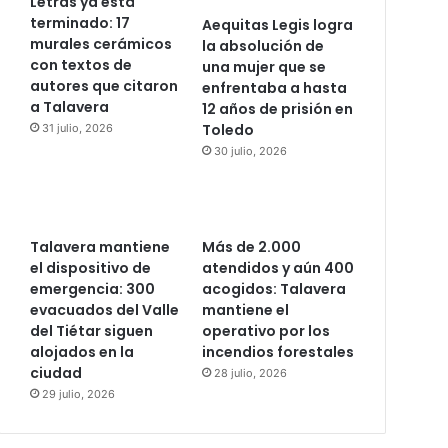
Letras ya está
terminado: 17
Aequitas Legis logra
murales cerámicos
la absolución de
con textos de
una mujer que se
autores que citaron
enfrentaba a hasta
a Talavera
12 años de prisión en
Toledo
31 julio, 2026
30 julio, 2026
Talavera mantiene
Más de 2.000
el dispositivo de
atendidos y aún 400
emergencia: 300
acogidos: Talavera
evacuados del Valle
mantiene el
del Tiétar siguen
operativo por los
alojados en la
incendios forestales
ciudad
28 julio, 2026
29 julio, 2026