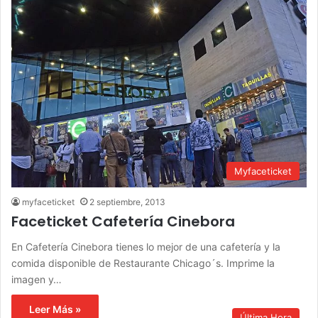
Myfaceticket
myfaceticket
2 septiembre, 2013
Faceticket Cafetería Cinebora
En Cafetería Cinebora tienes lo mejor de una cafetería y la
comida disponible de Restaurante Chicago´s. Imprime la
imagen y…
Leer Más »
Última Hora