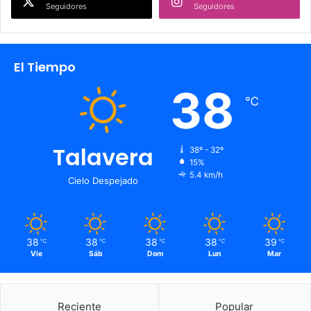
Seguidores
Seguidores
El Tiempo
38
℃
Talavera
38º - 32º
15%
5.4 km/h
Cielo Despejado
38
38
38
38
39
℃
℃
℃
℃
℃
Vie
Sáb
Dom
Lun
Mar
Reciente
Popular