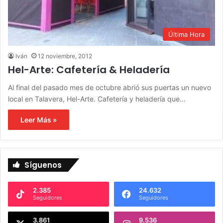
Última Hora
Iván
12 noviembre, 2012
Hel-Arte: Cafetería & Heladería
Al final del pasado mes de octubre abrió sus puertas un nuevo
local en Talavera, Hel-Arte. Cafetería y heladería que…
Leer Más »
Síguenos
2.385
24.632
Seguidores
Seguidores
3.861
9.536