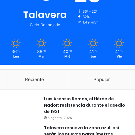
Talavera
36º - 22º
32%
1.49 km/h
Cielo Despejado
36
38
40
41
41
℃
℃
℃
℃
℃
Lun
Mar
Mié
Jue
Vie
Reciente
Popular
Luis Asensio Ramos, el Héroe de
Nador: resistencia durante el asedio
de 1921
5 agosto, 2026
Talavera renueva la zona azul: así
serán los nuevos parquímetros