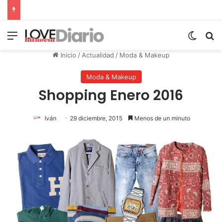
Menú
Switch
B
Inicio
/
Actualidad
/
Moda & Makeup
Moda & Makeup
Shopping Enero 2016
Iván
29 diciembre, 2015
Menos de un minuto