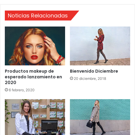
d
E
a
n
Noticias Relacionadas
e
r
o
2
0
1
6
Productos makeup de
Bienvenido Diciembre
esperado lanzamiento en
20 diciembre, 2018
2020
6 febrero, 2020