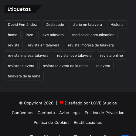
Etiquetas
David Fernández
Destacado
diario en talavera
Historia
home
love
love talavera
medios de comunicacion
revista
revista en talavera
revista impresa de talavera
revista impresa talavera
revista love talavera
revista online
revista talavera
revista talavera de la reina
talavera
talavera de la reina
© Copyright 2026 |
Diseñado por
LOVE Studios
Conócenos
Contacto
Aviso Legal
Política de Privacidad
Política de Cookies
Rectificaciones