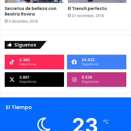
Secretos de belleza con
El Trench perfecto
Beatriz Rovira
27 noviembre, 2018
3 diciembre, 2018
Síguenos
2.385
24.632
Seguidores
Seguidores
3.861
9.536
Seguidores
Seguidores
El Tiempo
23
℃