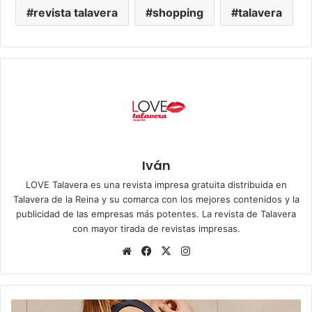
revista talavera
shopping
talavera
Iván
LOVE Talavera es una revista impresa gratuita distribuida en
Talavera de la Reina y su comarca con los mejores contenidos y la
publicidad de las empresas más potentes. La revista de Talavera
con mayor tirada de revistas impresas.
Siti
Fa
X
Ins
o
ce
tag
we
bo
ra
b
ok
m
L