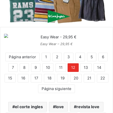
Easy Wear – 29,95 €
Página anterior
1
2
3
4
5
6
7
8
9
10
11
12
13
14
15
16
17
18
19
20
21
22
Página siguiente
el corte ingles
love
revista love