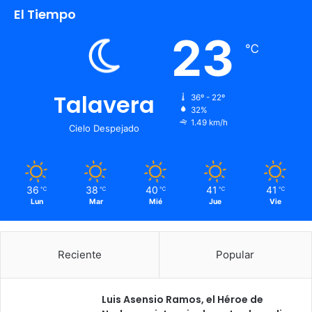
El Tiempo
23
℃
Talavera
36º - 22º
32%
1.49 km/h
Cielo Despejado
36
38
40
41
41
℃
℃
℃
℃
℃
Lun
Mar
Mié
Jue
Vie
Reciente
Popular
Luis Asensio Ramos, el Héroe de