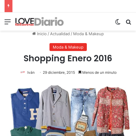
Menú
Switch
B
Inicio
/
Actualidad
/
Moda & Makeup
Moda & Makeup
Shopping Enero 2016
Iván
29 diciembre, 2015
Menos de un minuto