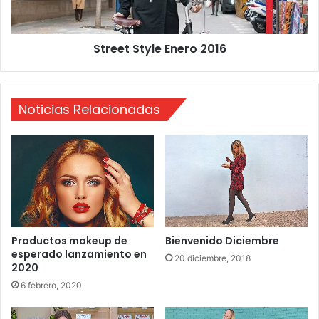
n
S
d
t
e
y
Street Style Enero 2016
m
l
o
e
d
E
a
n
Noticias Relacionadas
e
r
o
2
0
1
6
Productos makeup de
Bienvenido Diciembre
esperado lanzamiento en
20 diciembre, 2018
2020
6 febrero, 2020