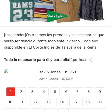
[tps_header]Os traemos las prendas y los accesorios que
serán tendencia durante todo este invierno. Todo ello
disponible en El Corte Inglés de Talavera de la Reina.
Todo lo necesario para él y para ella
[/tps_header]
Jack & Jones – 19,95 €
1
2
3
4
5
6
7
8
9
10
11
12
13
14
15
16
17