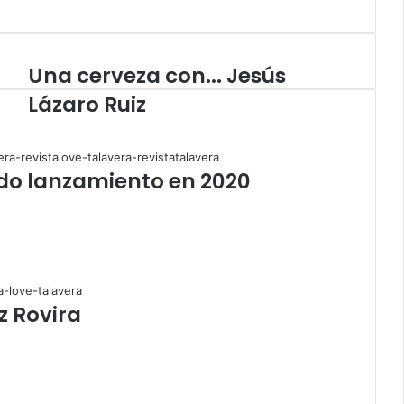
Una cerveza con... Jesús
U
n
Lázaro Ruiz
a
c
e
r
do lanzamiento en 2020
v
e
z
a
c
o
n
z Rovira
.
.
.
J
e