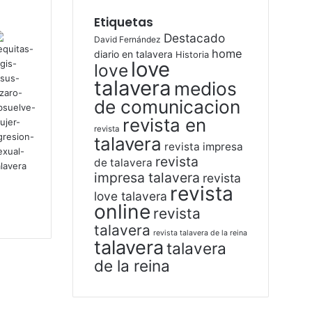
Etiquetas
Destacado
David Fernández
home
diario en talavera
Historia
love
love
talavera
medios
de comunicacion
revista en
revista
talavera
revista impresa
revista
de talavera
impresa talavera
revista
revista
love talavera
online
revista
talavera
revista talavera de la reina
talavera
talavera
de la reina