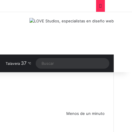
Facebook
X
LinkedIn
Instagram
TikTok
RSS
Switch sk
37
Buscar
Talavera
℃
Menos de un minuto