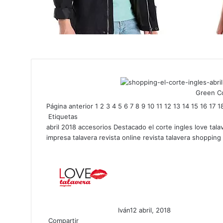
Green Co
Página anterior
1
2
3
4
5
6
7
8
9
10
11
12
13
14
15
16
17
1
Etiquetas
abril 2018
accesorios
Destacado
el corte ingles
love tala
impresa talavera
revista online
revista talavera
shopping
Iván
12 abril, 2018
Compartir