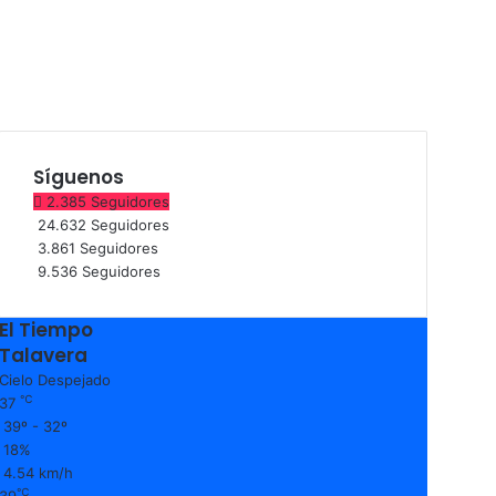
Síguenos
2.385
Seguidores
24.632
Seguidores
3.861
Seguidores
9.536
Seguidores
El Tiempo
Talavera
Cielo Despejado
℃
37
39º - 32º
18%
4.54 km/h
℃
39