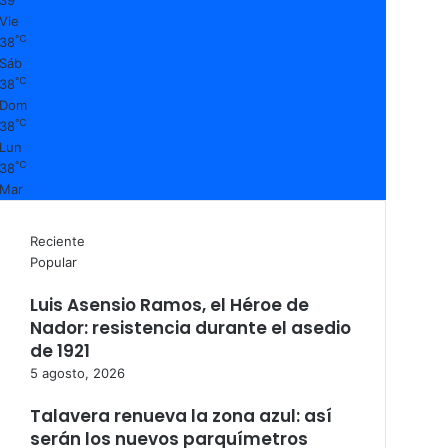
Vie
℃
38
Sáb
℃
38
Dom
℃
38
Lun
℃
38
Mar
Reciente
Popular
Luis Asensio Ramos, el Héroe de
Nador: resistencia durante el asedio
de 1921
5 agosto, 2026
Talavera renueva la zona azul: así
serán los nuevos parquímetros