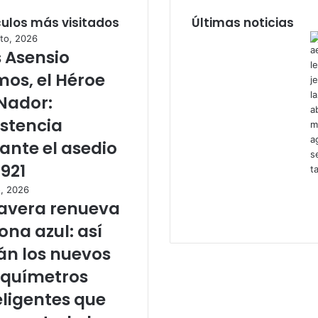
culos más visitados
Últimas noticias
to, 2026
s Asensio
os, el Héroe
Nador:
istencia
ante el asedio
1921
o, 2026
avera renueva
zona azul: así
án los nuevos
químetros
eligentes que