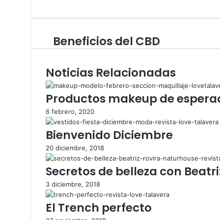
o
e
n
w
b
s
e
o
t
Beneficios del CBD
B
b
o
a
e
k
g
n
r
Noticias Relacionadas
e
a
f
m
i
Productos makeup de espera
c
i
6 febrero, 2020
o
Bienvenido Diciembre
s
d
20 diciembre, 2018
e
l
Secretos de belleza con Beatri
C
B
3 diciembre, 2018
D
El Trench perfecto