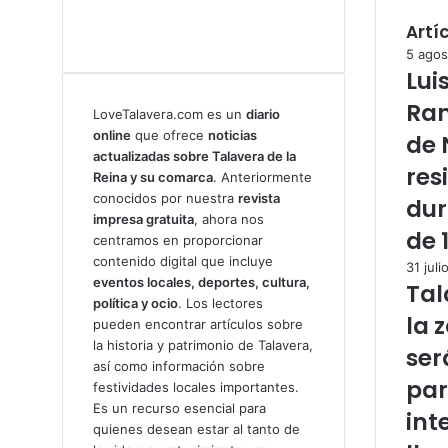
Artí
5 agos
Lui
Ram
LoveTalavera.com es un
diario
online
que ofrece
noticias
de 
actualizadas sobre Talavera de la
res
Reina y su comarca
. Anteriormente
conocidos por nuestra
revista
dur
impresa gratuita
, ahora nos
de 
centramos en proporcionar
contenido digital que incluye
31 juli
eventos locales, deportes, cultura,
Tal
política y ocio
. Los lectores
la 
pueden encontrar artículos sobre
la historia y patrimonio de Talavera,
ser
así como información sobre
par
festividades locales importantes.
Es un recurso esencial para
int
quienes desean estar al tanto de