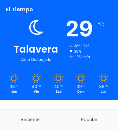
El Tiempo
29
℃
Talavera
38º - 24º
36%
1.95 km/h
Cielo Despejado
38
40
40
39
38
℃
℃
℃
℃
℃
Jue
Vie
Sáb
Dom
Lun
Reciente
Popular