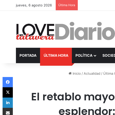
jueves, 6 agosto 2026
Última Hora
PORTADA
ÚLTIMA HORA
POLÍTICA
SOCIE
Inicio
/
Actualidad
/
Última
Facebook
X
El retablo mayo
LinkedIn
esplendor:
Compartir por Email