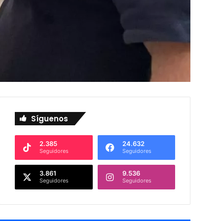
Síguenos
2.385
24.632
Seguidores
Seguidores
3.861
9.536
Seguidores
Seguidores