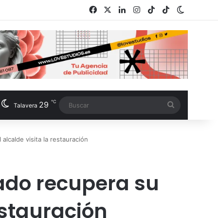
Facebook
X
LinkedIn
Instagram
TikTok
RSS
Switch s
℃
29
Buscar
Talavera
 alcalde visita la restauración
rado recupera su
estauración