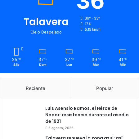
36
Talavera
36º - 33º
17%
5.15 km/h
Cielo Despejado
35
37
37
39
41
℃
℃
℃
℃
℃
Sáb
Dom
Lun
Mar
Mié
Reciente
Popular
Luis Asensio Ramos, el Héroe de
Nador: resistencia durante el asedio
de 1921
5 agosto, 2026
Talavera renueva la zona azul: así