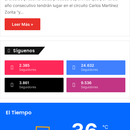
año consecutivo tendrán lugar en el circuito Carlos Martínez
Zorita “y…
Leer Más »
Síguenos
2.385
24.632
Seguidores
Seguidores
3.861
9.536
Seguidores
Seguidores
El Tiempo
℃