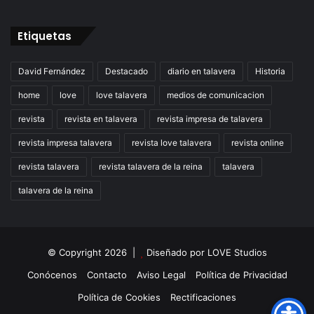
Etiquetas
David Fernández
Destacado
diario en talavera
Historia
home
love
love talavera
medios de comunicacion
revista
revista en talavera
revista impresa de talavera
revista impresa talavera
revista love talavera
revista online
revista talavera
revista talavera de la reina
talavera
talavera de la reina
© Copyright 2026 |
Diseñado por
LOVE Studios
Conócenos
Contacto
Aviso Legal
Política de Privacidad
Política de Cookies
Rectificaciones