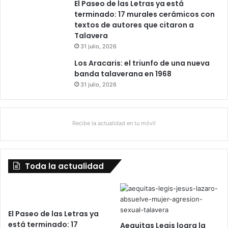
El Paseo de las Letras ya está
b
terminado: 17 murales cerámicos con
o
textos de autores que citaron a
»
Talavera
31 julio, 2026
Los Aracaris: el triunfo de una nueva
banda talaverana en 1968
31 julio, 2026
Recibe la actualidad en tu móvil
Toda la actualidad
El Paseo de las Letras ya
está terminado: 17
Aequitas Legis logra la