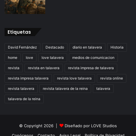
Etiquetas
David Fernández
Destacado
diario en talavera
Historia
home
love
love talavera
medios de comunicacion
revista
revista en talavera
revista impresa de talavera
revista impresa talavera
revista love talavera
revista online
revista talavera
revista talavera de la reina
talavera
talavera de la reina
© Copyright 2026 |
Diseñado por
LOVE Studios
Conócenos
Contacto
Aviso Legal
Política de Privacidad