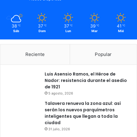
a
a
l
v
a
e
r
r
38
37
37
39
41
e
℃
℃
℃
℃
℃
a
Sáb
Dom
Lun
Mar
Mié
s
h
t
a
a
r
u
e
Reciente
Popular
r
c
a
u
c
p
Luis Asensio Ramos, el Héroe de
i
e
Nador: resistencia durante el asedio
ó
r
de 1921
n
a
5 agosto, 2026
d
Talavera renueva la zona azul: así
o
serán los nuevos parquímetros
e
inteligentes que llegan a toda la
l
ciudad
r
31 julio, 2026
u
m