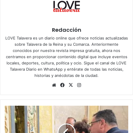
Redacción
LOVE Talavera es un diario online que ofrece noticias actualizadas
sobre Talavera de la Reina y su Comarca. Anteriormente
conocidos por nuestra revista impresa gratuita, ahora nos
centramos en proporcionar contenido digital que incluye eventos
locales, deportes, cultura, política y ocio. Sigue el
canal de LOVE
Talavera Diario en WhatsApp
y entérate de todas las noticias,
historias y anécdotas de la ciudad.
Siti
Fa
X
Ins
o
ce
tag
we
bo
ra
b
ok
m
E
l
r
e