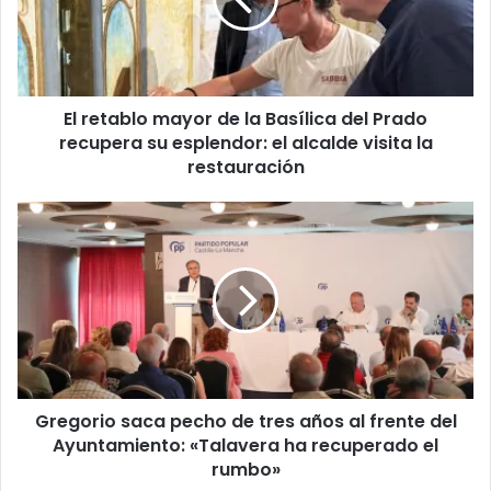
t
a
b
l
o
El retablo mayor de la Basílica del Prado
m
recupera su esplendor: el alcalde visita la
a
y
restauración
o
r
G
d
r
e
e
l
g
a
o
B
r
a
i
s
o
í
s
l
Gregorio saca pecho de tres años al frente del
a
i
Ayuntamiento: «Talavera ha recuperado el
c
c
a
rumbo»
a
p