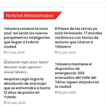
d
e
e
c
l
h
Noticias Relacionadas
P
o
r
d
Talavera renueva la zona
El Paseo de las Letras ya
a
e
azul: así serán los nuevos
está terminado: 17 murales
d
t
parquímetros inteligentes
cerámicos con textos de
o
r
que llegan a toda la
autores que citaron a
r
e
ciudad
Talavera
e
s
31 julio, 2026
31 julio, 2026
c
a
u
ñ
p
Talavera mantiene el
o
dispositivo de
e
s
emergencia: 300
r
a
evacuados del Valle del
a
Aequitas Legis logra la
l
Tiétar siguen alojados en
absolución de una mujer
s
f
la ciudad
que se enfrentaba a hasta
u
r
12 años de prisión en
29 julio, 2026
e
e
Toledo
s
n
30 julio, 2026
p
t