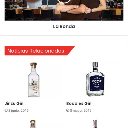
d
a
La Ronda
Noticias Relacionadas
Jinzu Gin
Boodles Gin
2 junio, 2015
8 mayo, 2015