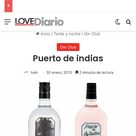
Menú
Switch
B
Inicio
/
Tarde y noche
/
Gin Club
Gin Club
Puerto de indias
Iván
30 enero, 2015
2 minutos de lectura