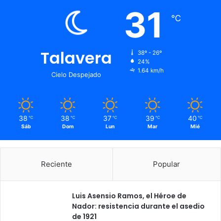
31
℃
Talavera
38º - 26º
24%
1.64 km/h
Cielo Despejado
38
38
37
39
40
℃
℃
℃
℃
℃
Sáb
Dom
Lun
Mar
Mié
Reciente
Popular
Luis Asensio Ramos, el Héroe de
Nador: resistencia durante el asedio
de 1921