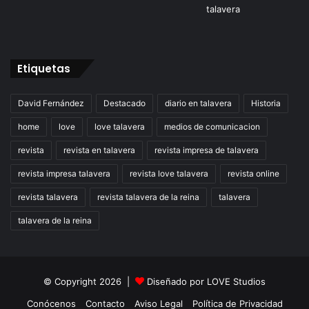
Etiquetas
David Fernández
Destacado
diario en talavera
Historia
home
love
love talavera
medios de comunicacion
revista
revista en talavera
revista impresa de talavera
revista impresa talavera
revista love talavera
revista online
revista talavera
revista talavera de la reina
talavera
talavera de la reina
© Copyright 2026 |
Diseñado por
LOVE Studios
Conócenos
Contacto
Aviso Legal
Política de Privacidad