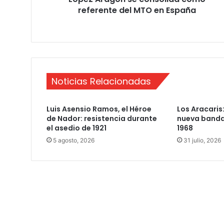
referente del MTO en España
n
s
e
c
o
n
s
Noticias Relacionadas
o
l
i
Luis Asensio Ramos, el Héroe
Los Aracaris:
d
de Nador: resistencia durante
nueva banda
a
el asedio de 1921
1968
c
5 agosto, 2026
31 julio, 2026
o
m
o
r
e
f
e
r