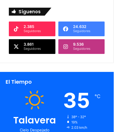
Síguenos
2.385
24.632
Seguidores
Seguidores
3.861
9.536
Seguidores
Seguidores
El Tiempo
35
℃
Talavera
38º - 32º
19%
2.03 km/h
Cielo Despejado