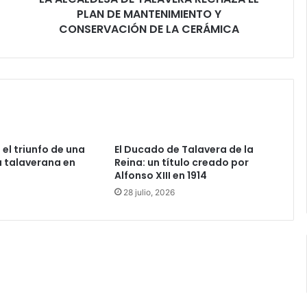
PLAN DE MANTENIMIENTO Y
A
D
CONSERVACIÓN DE LA CERÁMICA
E
T
A
L
A
V
E
R
 el triunfo de una
El Ducado de Talavera de la
A
 talaverana en
Reina: un título creado por
R
Alfonso XIII en 1914
E
28 julio, 2026
C
H
A
Z
A
E
L
P