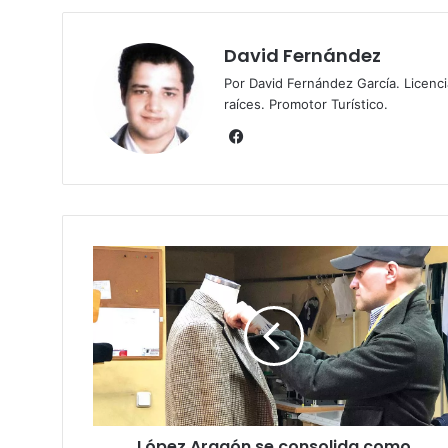
David Fernández
Por David Fernández García. Licenc
raíces. Promotor Turístico.
Fa
ce
bo
ok
L
ó
p
e
z
A
r
a
g
López Aragón se consolida como
ó