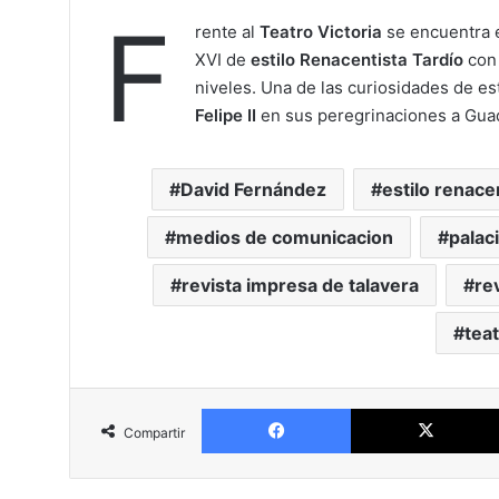
F
rente al
Teatro Victoria
se encuentra e
XVI de
estilo Renacentista
Tardío
con 
niveles. Una de las curiosidades de es
Felipe II
en sus peregrinaciones a Gua
David Fernández
estilo renace
medios de comunicacion
palac
revista impresa de talavera
re
teat
Facebook
Compartir