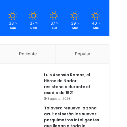
38
37
37
39
40
℃
℃
℃
℃
℃
Sáb
Dom
Lun
Mar
Mié
Reciente
Popular
Luis Asensio Ramos, el
Héroe de Nador:
resistencia durante el
asedio de 1921
5 agosto, 2026
Talavera renueva la zona
azul: así serán los nuevos
parquímetros inteligentes
que llegan a toda la