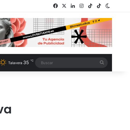
Facebook
X
LinkedIn
Instagram
TikTok
RSS
Switch s
℃
35
Buscar
Talavera
va