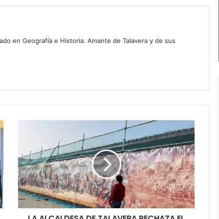
iado en Geografía e Historia. Amante de Talavera y de sus
L
A
A
L
C
A
L
D
E
LA ALCALDESA DE TALAVERA RECHAZA EL
S