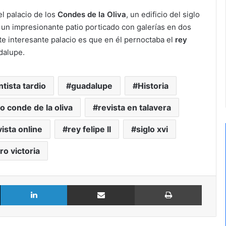
l palacio de los
Condes de la Oliva
, un edificio del siglo
un impresionante patio porticado con galerías en dos
te interesante palacio es que en él pernoctaba el
rey
dalupe.
ntista tardio
guadalupe
Historia
io conde de la oliva
revista en talavera
vista online
rey felipe II
siglo xvi
ro victoria
X
LinkedIn
Compartir por Email
Imprimir