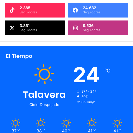
2.385
24.632
Seguidores
Seguidores
3.861
9.536
Seguidores
Seguidores
El Tiempo
24
℃
Talavera
37º - 24º
30%
0.9 km/h
Cielo Despejado
37
38
40
41
41
℃
℃
℃
℃
℃