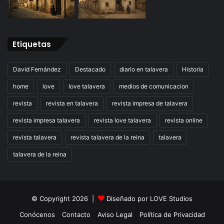
Etiquetas
David Fernández
Destacado
diario en talavera
Historia
home
love
love talavera
medios de comunicacion
revista
revista en talavera
revista impresa de talavera
revista impresa talavera
revista love talavera
revista online
revista talavera
revista talavera de la reina
talavera
talavera de la reina
© Copyright 2026 |
Diseñado por
LOVE Studios
Conócenos
Contacto
Aviso Legal
Política de Privacidad