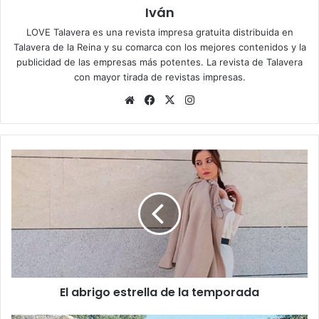
Iván
LOVE Talavera es una revista impresa gratuita distribuida en
Talavera de la Reina y su comarca con los mejores contenidos y la
publicidad de las empresas más potentes. La revista de Talavera
con mayor tirada de revistas impresas.
Siti
Fa
X
Ins
o
ce
tag
we
bo
ra
b
ok
m
E
l
a
b
r
i
g
o
e
El abrigo estrella de la temporada
s
t