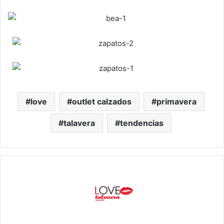
love
outlet calzados
primavera
talavera
tendencias