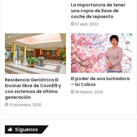
La importancia de tener
a
una copia de llave de
r
coche de repuesto
b
27 abril, 2023
a
c
a
n
a
El poder de una luchadora
Residencia Geriátrica El
– Isi Cobos
Encinar libre de Covid19 y
con sistemas de última
28 febrero, 2020
generación
15 diciembre, 2020
Síguenos