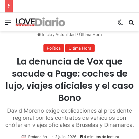
Menú
Switch
B
Inicio
/
Actualidad
/
Última Hora
Política
Última Hora
La denuncia de Vox que
sacude a Page: coches de
lujo, viajes oficiales y el caso
Bono
David Moreno exige explicaciones al presidente
regional por los contratos de vehículos con
chófer en viajes oficiales a Bruselas y Dinamarca.
Redacción
2 julio, 2026
4 minutos de lectura