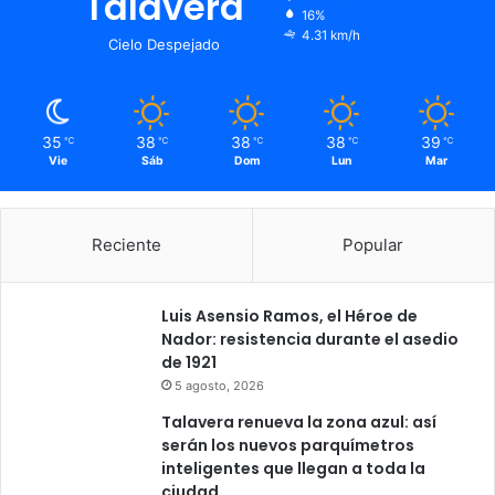
Talavera
v
16%
o
4.31 km/h
Cielo Despejado
d
e
l
o
35
38
38
38
39
℃
℃
℃
℃
℃
s
Vie
Sáb
Dom
Lun
Mar
7
.
0
0
Reciente
Popular
0
d
e
Luis Asensio Ramos, el Héroe de
s
Nador: resistencia durante el asedio
e
de 1921
m
5 agosto, 2026
p
Talavera renueva la zona azul: así
l
serán los nuevos parquímetros
e
inteligentes que llegan a toda la
a
ciudad
d