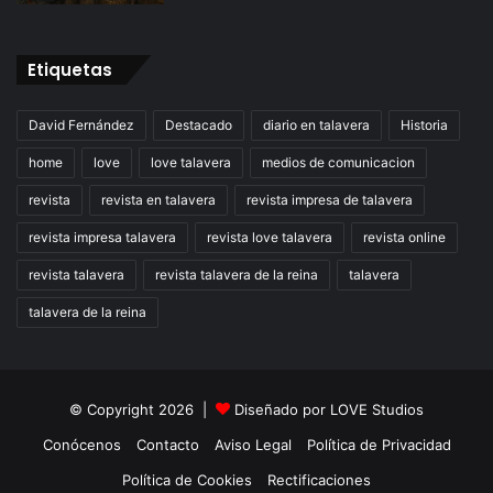
Etiquetas
David Fernández
Destacado
diario en talavera
Historia
home
love
love talavera
medios de comunicacion
revista
revista en talavera
revista impresa de talavera
revista impresa talavera
revista love talavera
revista online
revista talavera
revista talavera de la reina
talavera
talavera de la reina
© Copyright 2026 |
Diseñado por
LOVE Studios
Conócenos
Contacto
Aviso Legal
Política de Privacidad
Política de Cookies
Rectificaciones