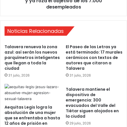
y ya roza el objetivo de los 7.000
í
a
desempleados
a
d
e
e
h
n
i
a
Noticias Relacionadas
s
s
t
e
Talavera renueva la zona
El Paseo de las Letras ya
o
i
azul: así serán los nuevos
está terminado: 17 murales
r
s
parquímetros inteligentes
cerámicos con textos de
i
m
que llegan a toda la
autores que citaron a
a
e
ciudad
Talavera
a
s
31 julio, 2026
31 julio, 2026
l
e
s
s
e
Talavera mantiene el
b
dispositivo de
r
a
emergencia: 300
v
j
evacuados del Valle del
i
Aequitas Legis logra la
a
Tiétar siguen alojados en
absolución de una mujer
c
n
la ciudad
que se enfrentaba a hasta
i
d
12 años de prisión en
29 julio, 2026
o
o