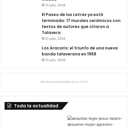
31 julio, 2026
o
s
El Paseo de las Letras ya está
terminado: 17 murales cerámicos con
textos de autores que citaron a
Talavera
31 julio, 2026
Los Aracaris: el triunfo de una nueva
banda talaverana en 1968
31 julio, 2026
Recibe la actualidad en tu móvil
Toda la actualidad