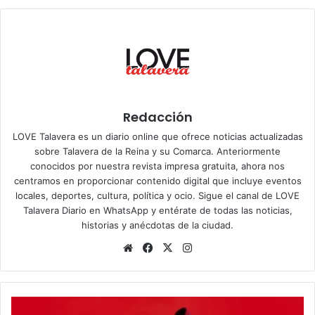
Redacción
LOVE Talavera es un diario online que ofrece noticias actualizadas
sobre Talavera de la Reina y su Comarca. Anteriormente
conocidos por nuestra revista impresa gratuita, ahora nos
centramos en proporcionar contenido digital que incluye eventos
locales, deportes, cultura, política y ocio. Sigue el
canal de LOVE
Talavera Diario en WhatsApp
y entérate de todas las noticias,
historias y anécdotas de la ciudad.
Siti
Fa
X
Ins
o
ce
tag
we
bo
ra
b
ok
m
Z