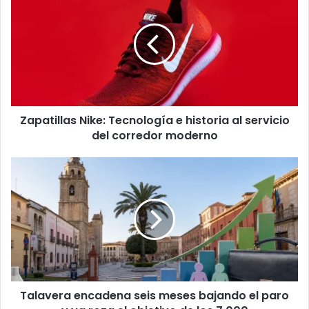
a
p
a
t
i
l
l
a
Zapatillas Nike: Tecnología e historia al servicio
s
del corredor moderno
N
i
k
T
e
a
:
l
T
a
e
v
c
e
n
r
o
a
l
e
o
Talavera encadena seis meses bajando el paro
n
g
c