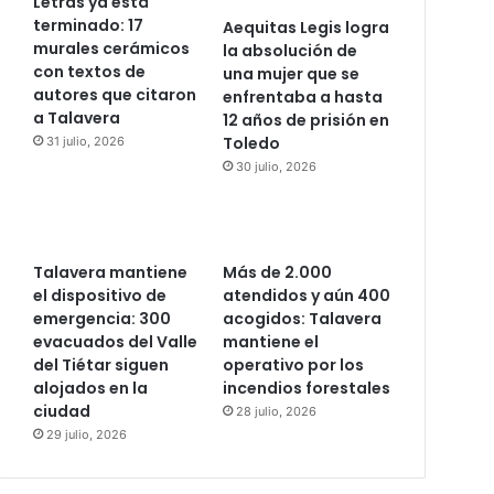
Letras ya está
terminado: 17
Aequitas Legis logra
murales cerámicos
la absolución de
con textos de
una mujer que se
autores que citaron
enfrentaba a hasta
a Talavera
12 años de prisión en
Toledo
31 julio, 2026
30 julio, 2026
Talavera mantiene
Más de 2.000
el dispositivo de
atendidos y aún 400
emergencia: 300
acogidos: Talavera
evacuados del Valle
mantiene el
del Tiétar siguen
operativo por los
alojados en la
incendios forestales
ciudad
28 julio, 2026
29 julio, 2026