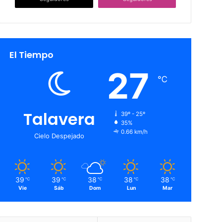
El Tiempo
27
℃
Talavera
39º - 25º
35%
0.66 km/h
Cielo Despejado
39
39
38
38
38
℃
℃
℃
℃
℃
Vie
Sáb
Dom
Lun
Mar