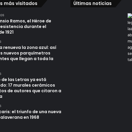
os más visitados
Últimas noticias
026
ensio Ramos, el Héroe de
resistencia durante el
de 1921
6
a renueva la zona azul: así
os nuevos parquímetros
ntes que llegan a toda la
6
 de las Letras ya está
do: 17 murales cerámicos
tos de autores que citaron a
a
6
aris: el triunfo de una nueva
alaverana en 1968