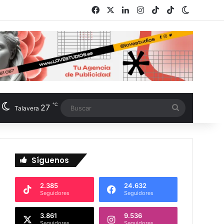
Facebook
X
LinkedIn
Instagram
TikTok
RSS
Switch s
℃
27
Buscar
Talavera
Síguenos
2.385
24.632
Seguidores
Seguidores
3.861
9.536
Seguidores
Seguidores