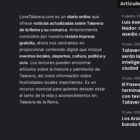
Artícul
LoveTalavera.com es un
diario online
que
5 agosto, 2
Luis As
ofrece
noticias actualizadas sobre Talavera
Nador: 
de la Reina y su comarca
. Anteriormente
asedio 
conocidos por nuestra
revista impresa
gratuita
, ahora nos centramos en
31 julio, 202
proporcionar contenido digital que incluye
Talaver
serán l
eventos locales, deportes, cultura, política y
intelige
ocio
. Los lectores pueden encontrar
ciudad
artículos sobre la historia y patrimonio de
Talavera, así como información sobre
31 julio, 202
festividades locales importantes. Es un
El Paseo
recurso esencial para quienes desean estar
termina
al tanto de la vida y acontecimientos en
con tex
Talaver
Talavera de la Reina.
31 julio, 202
Los Arac
banda t