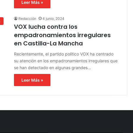
Leer Más »
Redacción
4 junio, 2024
a
VOX lucha contra los
empadronamientos irregulares
en Castilla-La Mancha
Recientemente, el partido político VOX ha centrado
su atención en los empadronamientos irregulares que
se han detectado en algunas grandes…
Leer Más »