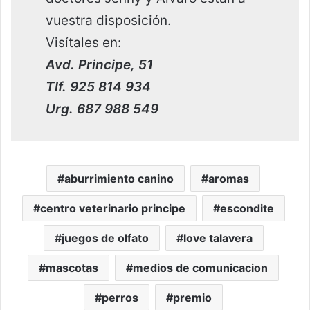
vuestra disposición.
Visítales en:
Avd. Principe, 51
Tlf. 925 814 934
Urg. 687 988 549
aburrimiento canino
aromas
centro veterinario principe
escondite
juegos de olfato
love talavera
mascotas
medios de comunicacion
perros
premio