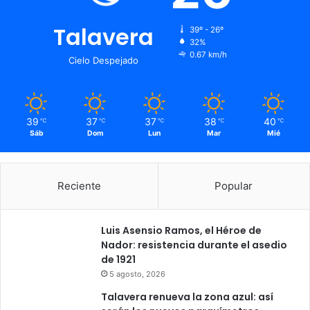
l
r
!
s
Talavera
e
39º - 26º
32%
c
0.67 km/h
o
Cielo Despejado
n
l
a
b
39
37
37
38
40
℃
℃
℃
℃
℃
a
Sáb
Dom
Lun
Mar
Mié
n
d
e
Reciente
Popular
r
a
d
Luis Asensio Ramos, el Héroe de
e
Nador: resistencia durante el asedio
E
de 1921
s
5 agosto, 2026
p
a
Talavera renueva la zona azul: así
ñ