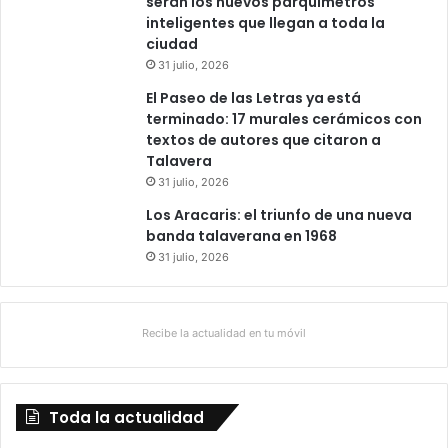
serán los nuevos parquímetros
a
inteligentes que llegan a toda la
ciudad
31 julio, 2026
El Paseo de las Letras ya está
terminado: 17 murales cerámicos con
textos de autores que citaron a
Talavera
31 julio, 2026
Los Aracaris: el triunfo de una nueva
banda talaverana en 1968
31 julio, 2026
Recibe la actualidad en tu móvil
Toda la actualidad