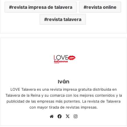
revista impresa de talavera
revista online
revista talavera
Iván
LOVE Talavera es una revista impresa gratuita distribuida en
Talavera de la Reina y su comarca con los mejores contenidos y la
publicidad de las empresas más potentes. La revista de Talavera
con mayor tirada de revistas impresas.
Siti
Fa
X
Ins
o
ce
tag