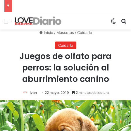
Menú
Switch
B
Inicio
/
Mascotas
/
Cuidarlo
Cuidarlo
Juegos de olfato para
perros: la solución al
aburrimiento canino
Iván
22 mayo, 2019
2 minutos de lectura