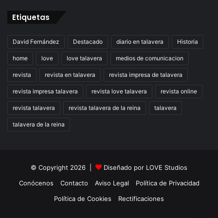
Etiquetas
David Fernández
Destacado
diario en talavera
Historia
home
love
love talavera
medios de comunicacion
revista
revista en talavera
revista impresa de talavera
revista impresa talavera
revista love talavera
revista online
revista talavera
revista talavera de la reina
talavera
talavera de la reina
© Copyright 2026 |
Diseñado por
LOVE Studios
Conócenos
Contacto
Aviso Legal
Política de Privacidad
Política de Cookies
Rectificaciones