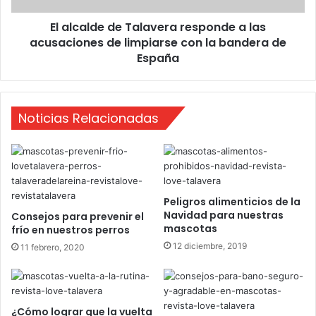
s
e
i
El alcalde de Talavera responde a las
d
s
acusaciones de limpiarse con la bandera de
e
t
T
España
e
a
n
l
e
a
n
v
Noticias Relacionadas
T
e
a
r
l
a
a
r
v
e
Peligros alimenticios de la
e
s
Navidad para nuestras
Consejos para prevenir el
r
p
mascotas
frío en nuestros perros
a
o
12 diciembre, 2019
a
11 febrero, 2020
n
l
d
e
e
s
a
p
l
¿Cómo lograr que la vuelta