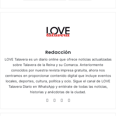
Redacción
LOVE Talavera es un diario online que ofrece noticias actualizadas
sobre Talavera de la Reina y su Comarca. Anteriormente
conocidos por nuestra revista impresa gratuita, ahora nos
centramos en proporcionar contenido digital que incluye eventos
locales, deportes, cultura, política y ocio. Sigue el
canal de LOVE
Talavera Diario en WhatsApp
y entérate de todas las noticias,
historias y anécdotas de la ciudad.
Siti
Fa
X
Ins
o
ce
tag
we
bo
ra