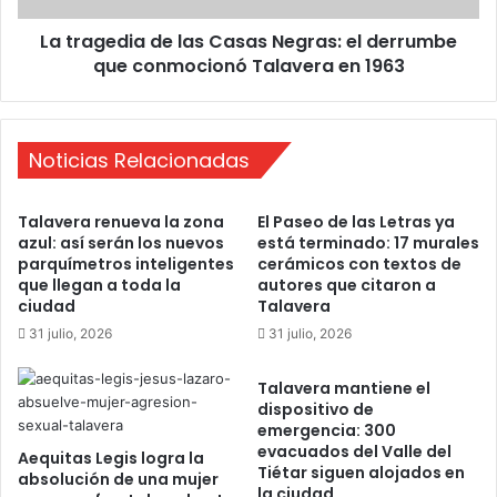
R
i
S
La tragedia de las Casas Negras: el derrumbe
a
C
que conmocionó Talavera en 1963
d
A
e
M
l
P
a
:
Noticias Relacionadas
s
e
C
l
a
Talavera renueva la zona
El Paseo de las Letras ya
c
s
azul: así serán los nuevos
está terminado: 17 murales
a
a
parquímetros inteligentes
cerámicos con textos de
m
s
que llegan a toda la
autores que citaron a
p
N
ciudad
Talavera
a
e
31 julio, 2026
31 julio, 2026
m
g
e
r
n
Talavera mantiene el
a
dispositivo de
t
s
emergencia: 300
o
:
evacuados del Valle del
i
Aequitas Legis logra la
e
Tiétar siguen alojados en
absolución de una mujer
n
l
la ciudad