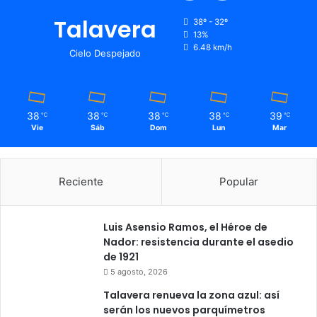
T
e
a
Talavera
38º - 32º
n
l
13%
e
a
6.48 km/h
Cielo Despejado
s
v
c
e
o
r
n
a
38
38
38
38
39
℃
℃
℃
℃
℃
d
e
Vie
Sáb
Dom
Lun
Mar
i
n
s
1
c
9
a
6
Reciente
Popular
p
3
a
c
Luis Asensio Ramos, el Héroe de
i
Nador: resistencia durante el asedio
d
de 1921
a
5 agosto, 2026
d
Talavera renueva la zona azul: así
serán los nuevos parquímetros