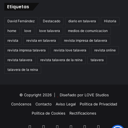
Etiquetas
David Fernández
Destacado
diario en talavera
Historia
home
love
love talavera
medios de comunicacion
revista
revista en talavera
revista impresa de talavera
revista impresa talavera
revista love talavera
revista online
revista talavera
revista talavera de la reina
talavera
talavera de la reina
© Copyright 2026 |
Diseñado por
LOVE Studios
Conócenos
Contacto
Aviso Legal
Política de Privacidad
Política de Cookies
Rectificaciones
Facebook
X
LinkedIn
Instagram
TikTok
RSS