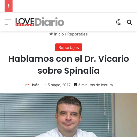
Menú
Switch
B
Inicio
/
Reportajes
Reportajes
Hablamos con el Dr. Vicario
sobre Spinalia
Iván
5 mayo, 2017
3 minutos de lectura