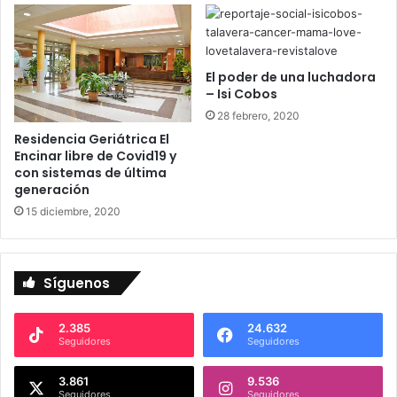
r
o
C
o
El poder de una luchadora
a
– Isi Cobos
c
28 febrero, 2020
h
Residencia Geriátrica El
Encinar libre de Covid19 y
con sistemas de última
generación
15 diciembre, 2020
Síguenos
2.385
24.632
Seguidores
Seguidores
3.861
9.536
Seguidores
Seguidores