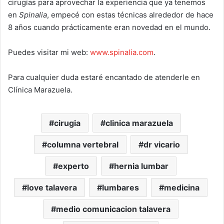
cirugías para aprovechar la experiencia que ya tenemos
en
Spinalia
, empecé con estas técnicas alrededor de hace
8 años cuando prácticamente eran novedad en el mundo.
Puedes visitar mi web:
www.spinalia.com
.
Para cualquier duda estaré encantado de atenderle en
Clínica Marazuela.
cirugia
clinica marazuela
columna vertebral
dr vicario
experto
hernia lumbar
love talavera
lumbares
medicina
medio comunicacion talavera