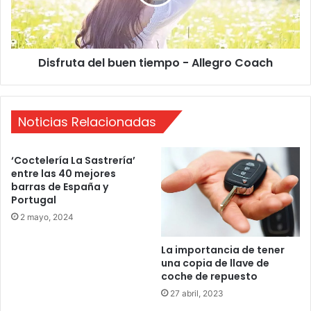
0
u
1
t
7
a
d
Disfruta del buen tiempo - Allegro Coach
e
l
b
u
Noticias Relacionadas
e
n
t
‘Coctelería La Sastrería’
i
entre las 40 mejores
e
barras de España y
m
Portugal
p
2 mayo, 2024
o
-
La importancia de tener
A
una copia de llave de
l
coche de repuesto
l
27 abril, 2023
e
g