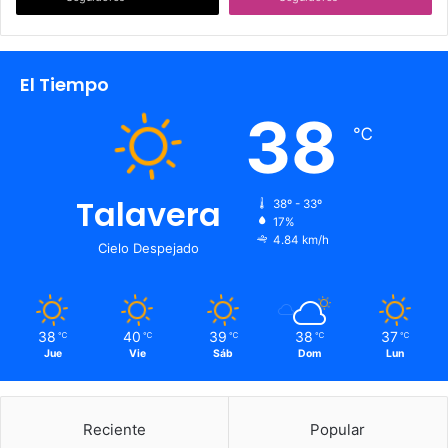
El Tiempo
38
℃
Talavera
38º - 33º
17%
4.84 km/h
Cielo Despejado
38
40
39
38
37
℃
℃
℃
℃
℃
Jue
Vie
Sáb
Dom
Lun
Reciente
Popular