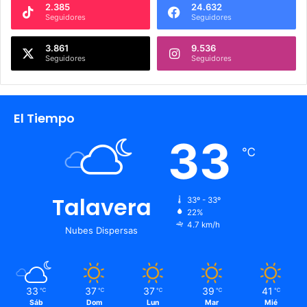
2.385
24.632
Seguidores
Seguidores
3.861
9.536
Seguidores
Seguidores
El Tiempo
33
℃
Talavera
33º - 33º
22%
4.7 km/h
Nubes Dispersas
33
37
37
39
41
℃
℃
℃
℃
℃
Sáb
Dom
Lun
Mar
Mié