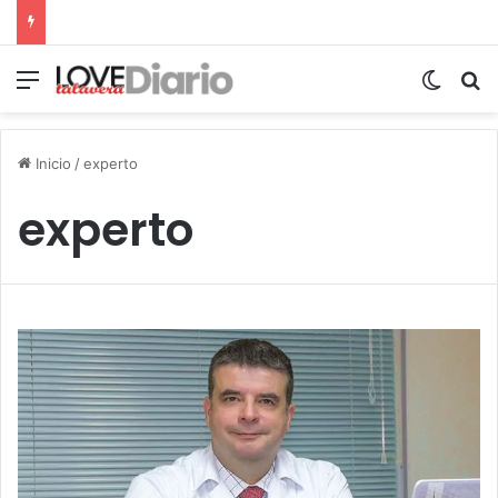
Menú
Switch
B
Inicio
/
experto
experto