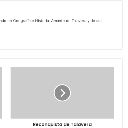
iado en Geografía e Historia. Amante de Talavera y de sus
R
e
c
o
n
q
u
i
s
Reconquista de Talavera
t