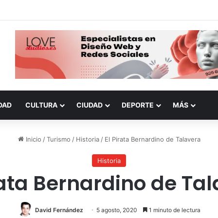
DAD
CULTURA
CIUDAD
DEPORTE
MÁS
Inicio
/
Turismo
/
Historia
/
El Pirata Bernardino de Talavera
Historia
rata Bernardino de Ta
David Fernández
5 agosto, 2020
1 minuto de lectura