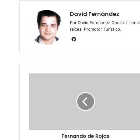
David Fernández
Por David Fernández García. Licenc
raíces. Promotor Turístico.
Fa
ce
bo
ok
F
e
r
n
a
n
d
o
d
Fernando de Rojas
e