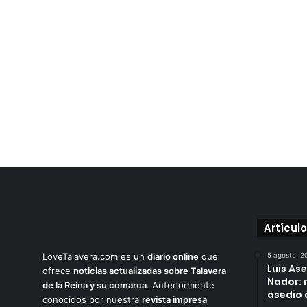
Artícul
LoveTalavera.com es un
diario online
que
5 agosto, 2
Luis As
ofrece
noticias actualizadas sobre Talavera
Nador: 
de la Reina y su comarca
. Anteriormente
asedio 
conocidos por nuestra
revista impresa