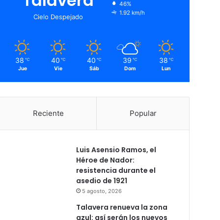
Talavera
46%
1.92 km/h
Cielo Despejado
38
40
40
39
38
℃
℃
℃
℃
℃
Jue
Vie
Sáb
Dom
Lun
Reciente
Popular
Luis Asensio Ramos, el
Héroe de Nador:
resistencia durante el
asedio de 1921
5 agosto, 2026
Talavera renueva la zona
azul: así serán los nuevos