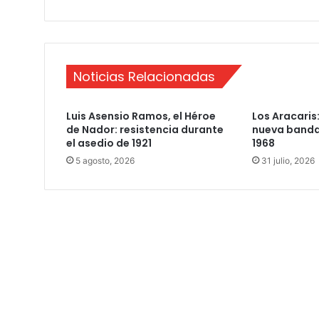
R
o
j
a
s
Noticias Relacionadas
Luis Asensio Ramos, el Héroe
Los Aracaris:
de Nador: resistencia durante
nueva banda
el asedio de 1921
1968
5 agosto, 2026
31 julio, 2026