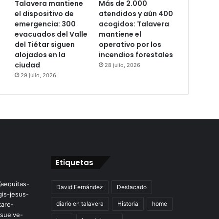
Talavera mantiene
Más de 2.000
el dispositivo de
atendidos y aún 400
emergencia: 300
acogidos: Talavera
evacuados del Valle
mantiene el
del Tiétar siguen
operativo por los
alojados en la
incendios forestales
ciudad
28 julio, 2026
29 julio, 2026
Etiquetas
David Fernández
Destacado
diario en talavera
Historia
home