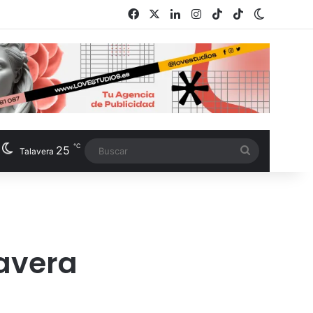
Facebook
X
LinkedIn
Instagram
TikTok
RSS
Switch s
℃
25
Buscar
Talavera
lavera