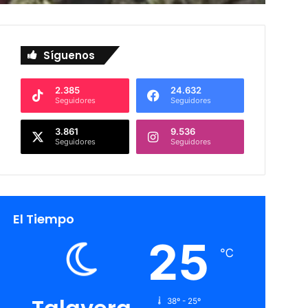
Síguenos
2.385
24.632
Seguidores
Seguidores
3.861
9.536
Seguidores
Seguidores
El Tiempo
25
℃
38º - 25º