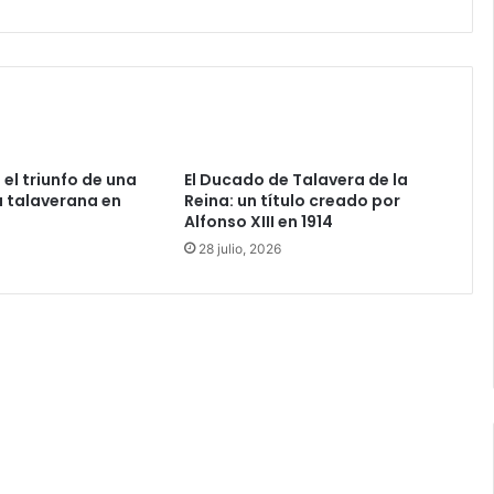
a
d
e
T
a
l
a
v
 el triunfo de una
El Ducado de Talavera de la
e
 talaverana en
Reina: un título creado por
r
Alfonso XIII en 1914
a
28 julio, 2026