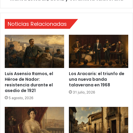
e
b
r
a
i
n
Noticias Relacionadas
a
,
E
a
x
c
p
t
o
r
A
i
q
z
u
y
a
c
Luis Asensio Ramos, el
Los Aracaris: el triunfo de
Héroe de Nador:
una nueva banda
'
e
resistencia durante el
talaverana en 1968
1
r
asedio de 1921
9
a
31 julio, 2026
m
5 agosto, 2026
i
s
t
a
t