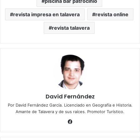
piscina bar patrocinio
revista impresa en talavera
revista online
revista talavera
David Fernández
Por David Fernández García. Licenciado en Geografía e Historia.
Amante de Talavera y de sus raíces. Promotor Turístico.
Fa
ce
bo