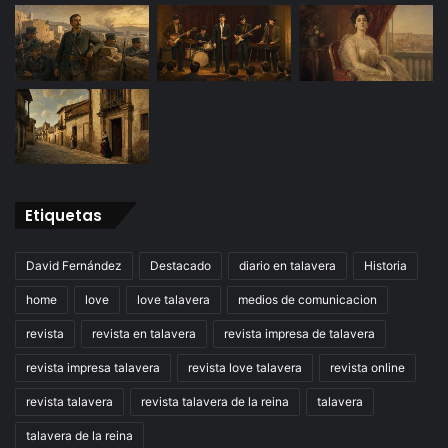
Etiquetas
David Fernández
Destacado
diario en talavera
Historia
home
love
love talavera
medios de comunicacion
revista
revista en talavera
revista impresa de talavera
revista impresa talavera
revista love talavera
revista online
revista talavera
revista talavera de la reina
talavera
talavera de la reina