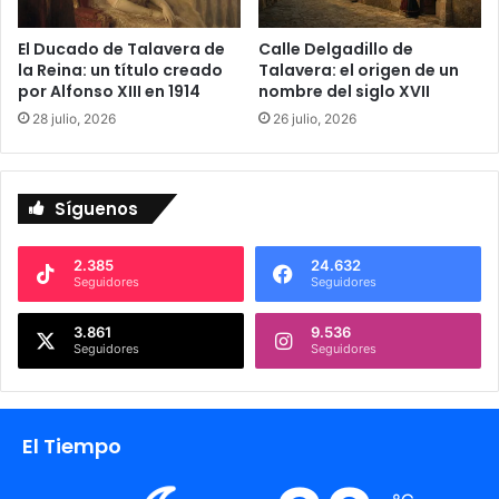
a
l
El Ducado de Talavera de
Calle Delgadillo de
a
la Reina: un título creado
Talavera: el origen de un
v
por Alfonso XIII en 1914
nombre del siglo XVII
e
28 julio, 2026
26 julio, 2026
r
a
n
a
Síguenos
2.385
24.632
Seguidores
Seguidores
3.861
9.536
Seguidores
Seguidores
El Tiempo