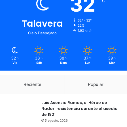
32
℃
Talavera
32º - 32º
22%
1.93 km/h
Cielo Despejado
32
38
38
37
39
℃
℃
℃
℃
℃
Vie
Sáb
Dom
Lun
Mar
Reciente
Popular
Luis Asensio Ramos, el Héroe de
Nador: resistencia durante el asedio
de 1921
5 agosto, 2026