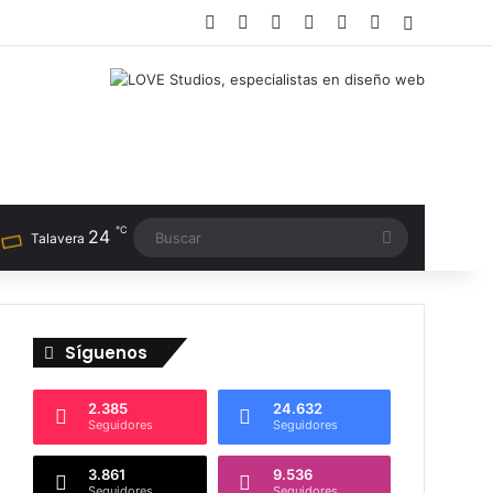
Facebook
X
LinkedIn
Instagram
TikTok
RSS
Switch sk
℃
24
Buscar
Talavera
Síguenos
2.385
24.632
Seguidores
Seguidores
3.861
9.536
Seguidores
Seguidores