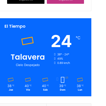
El Tiempo
24
℃
Talavera
38º - 24º
49%
0.89 km/h
Cielo Despejado
38
40
40
39
38
℃
℃
℃
℃
℃
Jue
Vie
Sáb
Dom
Lun