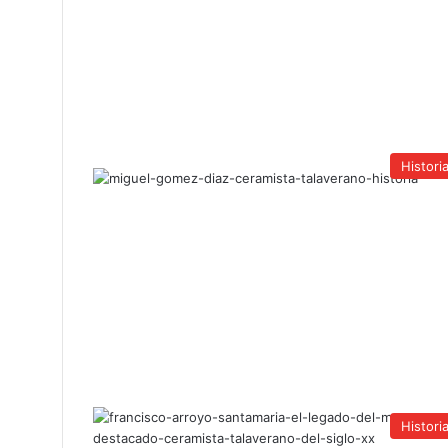
Histori
Histori