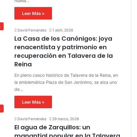
huella…
Leer Más »
a
David Fernández
1 abril, 2026
La Casa de los Canónigos: joya
renacentista y patrimonio en
recuperación en Talavera de la
Reina
En pleno casco histórico de Talavera de la Reina, en
la emblemática Plaza de San Jerónimo, se alza uno
de…
Leer Más »
a
David Fernández
29 marzo, 2026
El agua de Zarquillos: un
manantial popular en la Talavera