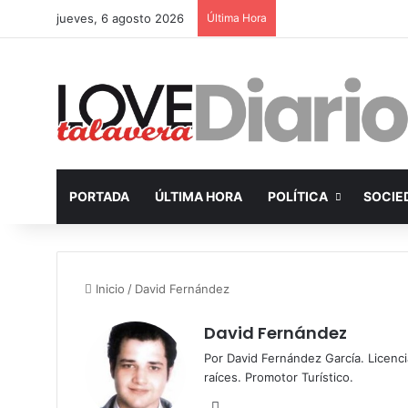
jueves, 6 agosto 2026
Última Hora
PORTADA
ÚLTIMA HORA
POLÍTICA
SOCIE
Inicio
/
David Fernández
David Fernández
Por David Fernández García. Licenc
raíces. Promotor Turístico.
Fa