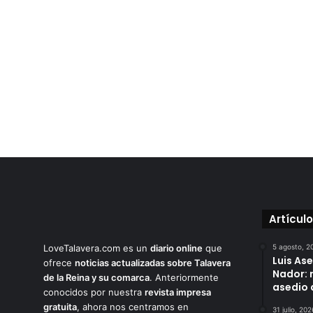
M
Artícul
LoveTalavera.com es un
diario online
que
5 agosto, 2
Luis As
ofrece
noticias actualizadas sobre Talavera
Nador: 
de la Reina y su comarca
. Anteriormente
asedio 
conocidos por nuestra
revista impresa
gratuita
, ahora nos centramos en
31 julio, 202