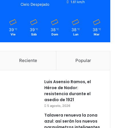
1.61 km/h
Cielo Despejado
39
39
38
38
38
℃
℃
℃
℃
℃
Vie
Sáb
Dom
Lun
Mar
Reciente
Popular
Luis Asensio Ramos, el
Héroe de Nador:
resistencia durante el
asedio de 1921
5 agosto, 2026
Talavera renueva la zona
azul: así serán los nuevos
parquímetros inteligentes