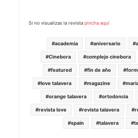
Si no visualizas la revista
pincha aquí
academia
aniversario
Cinebora
complejo cinebora
featured
fin de año
form
love talavera
magazine
mari
orange talavera
ortodoncia
revista love
revista talavera
r
spain
talavera
t