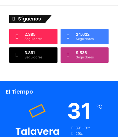
Síguenos
2.385
24.632
Seguidores
Seguidores
3.861
9.536
Seguidores
Seguidores
El Tiempo
31
℃
Talavera
39º - 31º
29%