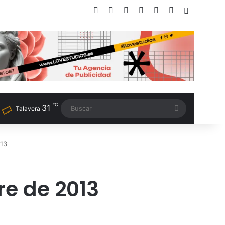
Facebook
X
LinkedIn
Instagram
TikTok
RSS
Switch sk
℃
31
Buscar
Talavera
013
re de 2013