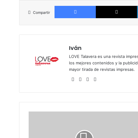
Facebook
Compartir
Iván
LOVE Talavera es una revista impres
los mejores contenidos y la publici
mayor tirada de revistas impresas.
Siti
Fa
X
Ins
o
ce
tag
we
bo
ra
b
ok
m
S
e
r
g