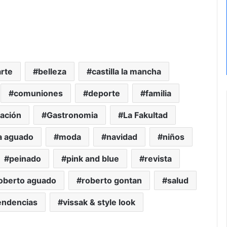
arte
belleza
castilla la mancha
comuniones
deporte
familia
ación
Gastronomia
La Fakultad
a aguado
moda
navidad
niños
peinado
pink and blue
revista
oberto aguado
roberto gontan
salud
endencias
vissak & style look