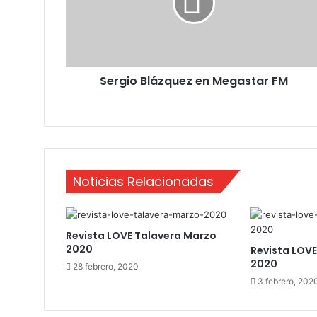
i
o
B
l
á
Sergio Blázquez en Megastar FM
z
q
u
e
z
e
n
Noticias Relacionadas
M
e
g
a
Revista LOVE Talavera Marzo
s
2020
Revista LOVE
t
2020
28 febrero, 2020
a
3 febrero, 202
r
F