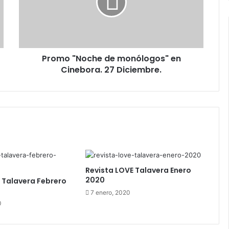
o
"
N
o
c
Promo "Noche de monólogos" en
h
Cinebora. 27 Diciembre.
e
d
e
m
o
n
ó
l
o
g
Revista LOVE Talavera Enero
o
2020
 Talavera Febrero
s
7 enero, 2020
"
0
e
n