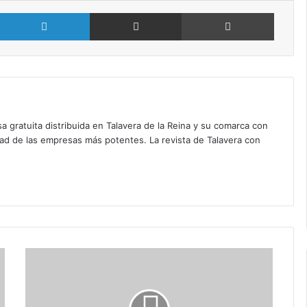
X
LinkedIn
Compartir por Email
Imprimir
a gratuita distribuida en Talavera de la Reina y su comarca con
dad de las empresas más potentes. La revista de Talavera con
P
r
o
m