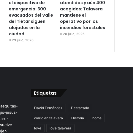
el dispositivo de
atendidos y aún 400
emergencia: 300
acogidos: Talavera
evacuados del Valle
mantiene el
del Tiétar siguen
operativo por los
alojados en la
incendios forestales
ciudad
28 julio, 2026
29 julio, 2026
Etiquetas
David Fernández
Destacado
diario en talavera
Historia
home
love
love talavera