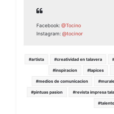
Facebook:
@Tocino
Instagram:
@tocinor
artista
creatividad en talavera
inspiracion
lapices
medios de comunicacion
mural
pintuas pasion
revista impresa tal
talent