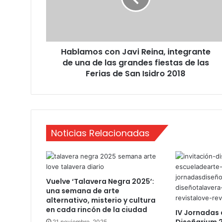
m
o
s
c
Hablamos con Javi Reina, integrante
o
de una de las grandes fiestas de las
n
J
Ferias de San Isidro 2018
a
v
i
R
e
Noticias Relacionadas
i
n
a
,
i
Vuelve ‘Talavera Negra 2025’:
n
una semana de arte
t
alternativo, misterio y cultura
e
en cada rincón de la ciudad
IV Jornadas 
g
Diseñarium 
21 noviembre, 2025