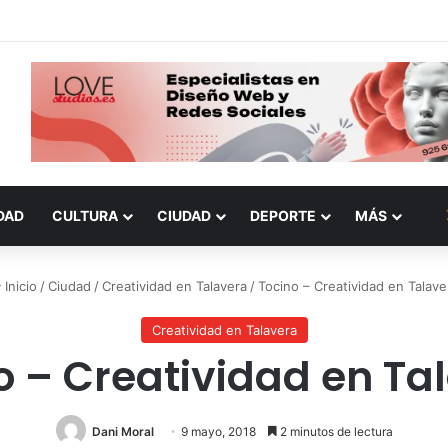
DAD
CULTURA
CIUDAD
DEPORTE
MÁS
Inicio
/
Ciudad
/
Creatividad en Talavera
/
Tocino – Creatividad en Talave
Creatividad en Talavera
o – Creatividad en Ta
Dani Moral
9 mayo, 2018
2 minutos de lectura