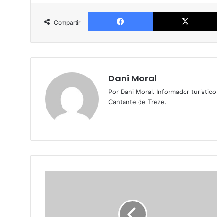
Facebook
Compartir
Dani Moral
Por Dani Moral. Informador turístic
Cantante de Treze.
H
a
b
l
a