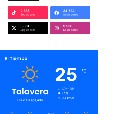
2.385
24.632
Seguidores
Seguidores
3.861
9.536
Seguidores
Seguidores
El Tiempo
25
℃
Talavera
39º - 25º
42%
0.4 km/h
Cielo Despejado