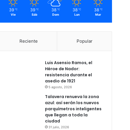
39
39
38
38
38
℃
℃
℃
℃
℃
Vie
Sáb
Dom
Lun
Mar
Reciente
Popular
Luis Asensio Ramos, el
Héroe de Nador:
resistencia durante el
asedio de 1921
5 agosto, 2026
Talavera renueva la zona
azul: así serán los nuevos
parquímetros inteligentes
que llegan a toda la
ciudad
31 julio, 2026