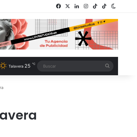
Facebook
X
LinkedIn
Instagram
TikTok
RSS
Switch s
℃
25
Buscar
Talavera
ra
lavera