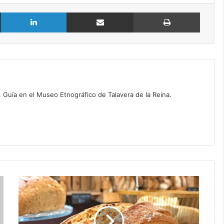
X
LinkedIn
Compartir por Email
Imprimir
o. Guía en el Museo Etnográfico de Talavera de la Reina.
E
n
t
r
e