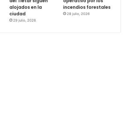
del Tiétar siguen
operativo por los
alojados en la
incendios forestales
ciudad
28 julio, 2026
29 julio, 2026