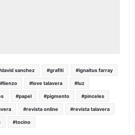
david sanchez
grafiti
ignaitus farray
lienzo
love talavera
luz
es
papel
pigmento
pinceles
avera
revista online
revista talavera
o
tocino