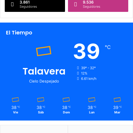
3.861
9.536
s
l
Seguidores
Seguidores
d
a
e
z
T
a
a
d
El Tiempo
l
e
a
T
39
v
℃
o
e
r
r
o
a
s
Talavera
39º - 32º
"
12%
6.61 km/h
Cielo Despejado
38
38
38
38
39
℃
℃
℃
℃
℃
Vie
Sáb
Dom
Lun
Mar