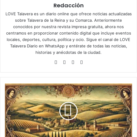
Redacción
LOVE Talavera es un diario online que ofrece noticias actualizadas
sobre Talavera de la Reina y su Comarca. Anteriormente
conocidos por nuestra revista impresa gratuita, ahora nos
centramos en proporcionar contenido digital que incluye eventos
locales, deportes, cultura, política y ocio. Sigue el
canal de LOVE
Talavera Diario en WhatsApp
y entérate de todas las noticias,
historias y anécdotas de la ciudad.
Siti
Fa
X
Ins
o
ce
tag
we
bo
ra
b
ok
m
E
l
a
l
c
a
l
d