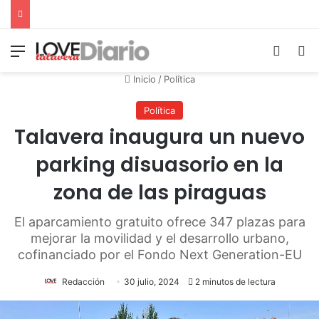
Menú
Switch
B
Inicio
/
Política
Política
Talavera inaugura un nuevo
parking disuasorio en la
zona de las piraguas
El aparcamiento gratuito ofrece 347 plazas para
mejorar la movilidad y el desarrollo urbano,
cofinanciado por el Fondo Next Generation-EU
Redacción
30 julio, 2024
2 minutos de lectura