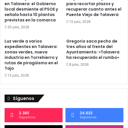
en Talavera: el Gobierno
para recortar plazos y
h
S
local desmiente al PSOE y
recuperar cuanto antes el
i
a
señala hasta 10 plantas
Puente Viejo de Talavera
s
n
previstas en la comarca
13 julio, 2026
t
t
20 julio, 2026
ó
u
r
a
Luz verde a varios
Gregorio saca pecho de
i
r
expedientes en Talavera:
tres años al frente del
c
i
zonas verdes, nueva
Ayuntamiento: «Talavera
o
o
industria en Torrehierro y
ha recuperado el rumbo»
d
d
rutas de piragüismo en el
8 julio, 2026
e
e
Tajo
"
l
13 julio, 2026
L
P
a
r
s
a
T
d
Síguenos
i
o
e
y
r
2.385
24.632
l
Seguidores
Seguidores
r
a
a
P