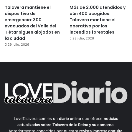
Talavera mantiene el
Más de 2.000 atendidos y
dispositivo de
aún 400 acogidos:
emergencia: 300
Talavera mantiene el
evacuados del Valle del
operativo por los
Tiétar siguen alojados en
incendios forestales
la ciudad
28 julio, 2026
29 julio, 2026
LoveTalavera.com es un
diario online
que ofrece
noticias
actualizadas sobre Talavera de la Reina y su comarca
.
Anteriormente conocidos por nuestra
revista impresa gratuita
,