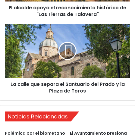
e
El alcalde apoya el reconocimiento histórico de
a
"Las Tierras de Talavera"
p
o
y
L
a
a
e
c
l
a
r
l
e
l
c
e
o
q
n
u
o
La calle que separa el Santuario del Prado y la
e
c
Plaza de Toros
s
i
e
m
p
i
a
e
Noticias Relacionadas
r
n
a
t
e
Polémica por el biometano
El Ayuntamiento presiona
o
l