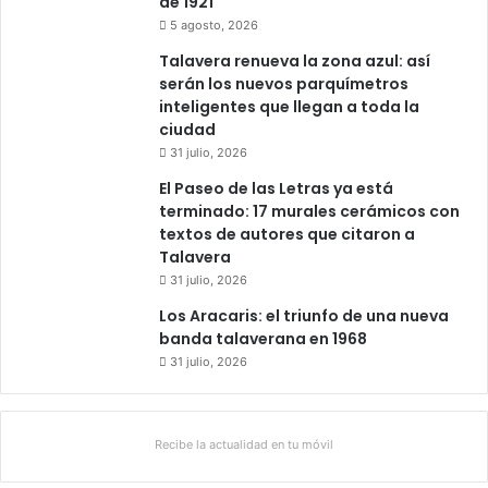
de 1921
o
5 agosto, 2026
r
Talavera renueva la zona azul: así
t
serán los nuevos parquímetros
e
inteligentes que llegan a toda la
j
ciudad
o
31 julio, 2026
2
0
El Paseo de las Letras ya está
2
terminado: 17 murales cerámicos con
5
textos de autores que citaron a
Talavera
31 julio, 2026
Los Aracaris: el triunfo de una nueva
banda talaverana en 1968
31 julio, 2026
Recibe la actualidad en tu móvil