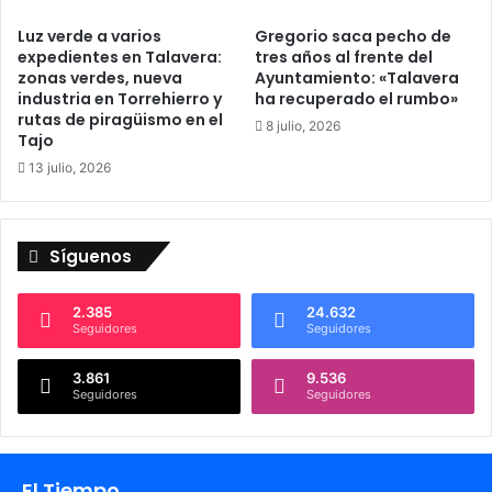
m
a
Luz verde a varios
Gregorio saca pecho de
a
l
expedientes en Talavera:
tres años al frente del
n
a
zonas verdes, nueva
Ayuntamiento: «Talavera
a
e
industria en Torrehierro y
ha recuperado el rumbo»
S
x
rutas de piragüismo en el
8 julio, 2026
a
c
Tajo
n
l
13 julio, 2026
t
u
a
s
(
i
a
ó
Síguenos
u
n
n
d
q
2.385
24.632
e
Seguidores
Seguidores
u
l
e
a
3.861
9.536
n
B
Seguidores
Seguidores
o
a
v
n
i
d
a
a
El Tiempo