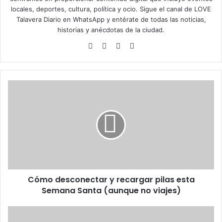
locales, deportes, cultura, política y ocio. Sigue el
canal de LOVE
Talavera Diario en WhatsApp
y entérate de todas las noticias,
historias y anécdotas de la ciudad.
Siti
Fa
X
Ins
o
ce
tag
we
bo
ra
b
ok
m
C
ó
m
o
d
e
s
c
o
Cómo desconectar y recargar pilas esta
n
Semana Santa (aunque no viajes)
e
c
t
L
a
a