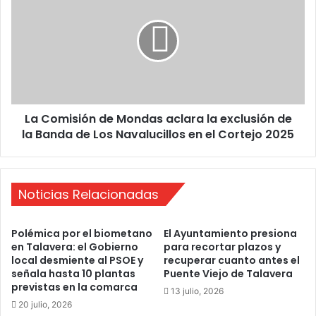
r
C
y
o
r
m
e
i
c
s
a
i
r
ó
g
La Comisión de Mondas aclara la exclusión de
n
a
la Banda de Los Navalucillos en el Cortejo 2025
d
r
e
p
M
i
o
l
Noticias Relacionadas
n
a
d
s
a
Polémica por el biometano
El Ayuntamiento presiona
e
s
en Talavera: el Gobierno
para recortar plazos y
s
a
local desmiente al PSOE y
recuperar cuanto antes el
t
c
señala hasta 10 plantas
Puente Viejo de Talavera
a
l
previstas en la comarca
13 julio, 2026
S
a
20 julio, 2026
e
r