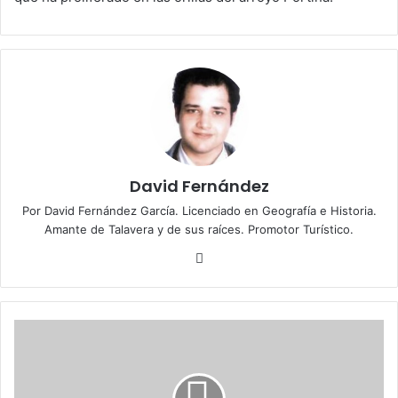
David Fernández
Por David Fernández García. Licenciado en Geografía e Historia.
Amante de Talavera y de sus raíces. Promotor Turístico.
Fa
ce
bo
ok
E
l
P
P