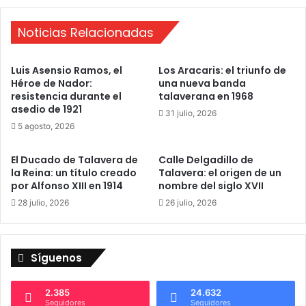
c
í
o
a
Noticias Relacionadas
l
“
o
d
c
Luis Asensio Ramos, el
Los Aracaris: el triunfo de
e
a
Héroe de Nador:
una nueva banda
d
r
resistencia durante el
talaverana en 1968
i
u
asedio de 1921
31 julio, 2026
q
n
5 agosto, 2026
u
e
e
x
c
El Ducado de Talavera de
Calle Delgadillo de
t
e
la Reina: un título creado
Talavera: el origen de un
i
por Alfonso XIII en 1914
nombre del siglo XVII
r
n
o
t
28 julio, 2026
26 julio, 2026
e
o
u
r
r
e
Síguenos
o
n
s
n
”
u
2.385
24.632
a
e
Seguidores
Seguidores