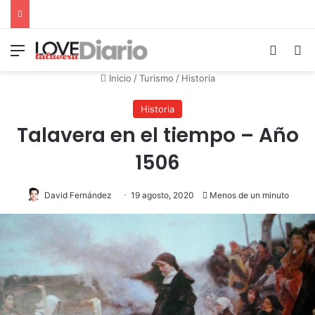
Menú
Switch
B
Inicio
/
Turismo
/
Historia
Historia
Talavera en el tiempo – Año
1506
David Fernández
19 agosto, 2020
Menos de un minuto