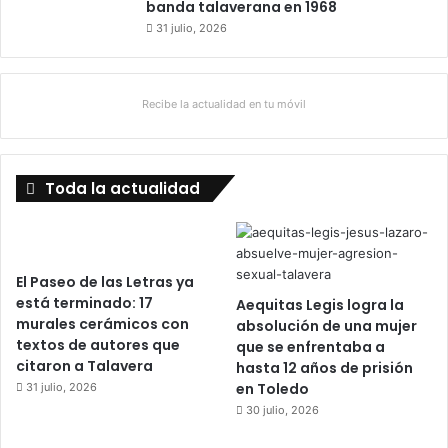
banda talaverana en 1968
p
31 julio, 2026
a
n
d
e
Recibe la actualidad en tu móvil
m
i
a
Toda la actualidad
El Paseo de las Letras ya
está terminado: 17
Aequitas Legis logra la
murales cerámicos con
absolución de una mujer
textos de autores que
que se enfrentaba a
citaron a Talavera
hasta 12 años de prisión
en Toledo
31 julio, 2026
30 julio, 2026