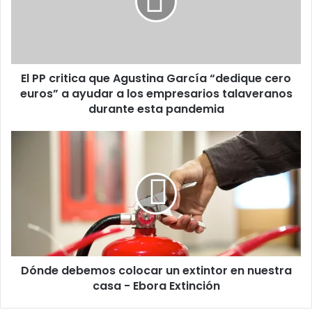
c
r
i
t
i
El PP critica que Agustina García “dedique cero
c
euros” a ayudar a los empresarios talaveranos
a
q
durante esta pandemia
u
e
D
A
ó
g
n
u
d
s
e
t
d
i
e
n
b
a
e
G
Dónde debemos colocar un extintor en nuestra
m
a
casa - Ebora Extinción
o
r
s
c