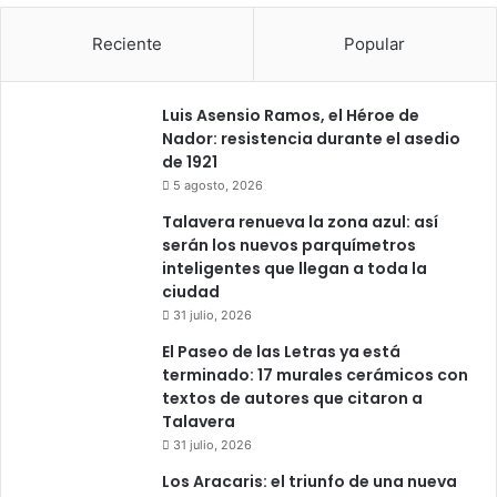
t
ó
a
n
Reciente
Popular
l
a
v
Luis Asensio Ramos, el Héroe de
e
Nador: resistencia durante el asedio
r
de 1921
a
5 agosto, 2026
n
o
Talavera renueva la zona azul: así
s
serán los nuevos parquímetros
d
inteligentes que llegan a toda la
u
ciudad
r
31 julio, 2026
a
El Paseo de las Letras ya está
n
terminado: 17 murales cerámicos con
t
textos de autores que citaron a
e
Talavera
e
31 julio, 2026
s
t
Los Aracaris: el triunfo de una nueva
a