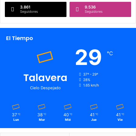
3.861
9.536
Seguidores
Seguidores
El Tiempo
29
℃
Talavera
37º - 29º
28%
1.65 km/h
Cielo Despejado
37
38
40
41
41
℃
℃
℃
℃
℃
Lun
Mar
Mié
Jue
Vie