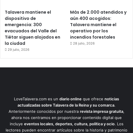
Talavera mantiene el
Más de 2.000 atendidos y
dispositivo de
aún 400 acogidos:
emergencia: 300
Talavera mantiene el
evacuados del Valle del
operativo por los
Tiétar siguen alojados en
incendios forestales
la ciudad
28 julio, 2026
29 julio, 2026
LoveTalavera.com es un
diario online
que ofrece
noticias
actualizadas sobre Talavera de la Reina y su comarca
.
Anteriormente conocidos por nuestra
revista impresa gratuita
,
ahora nos centramos en proporcionar contenido digital que
incluye
eventos locales, deportes, cultura, política y ocio
. Los
lectores pueden encontrar artículos sobre la historia y patrimonio