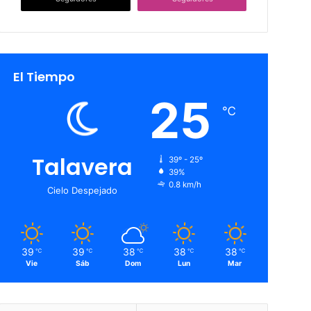
El Tiempo
25
℃
Talavera
39º - 25º
39%
0.8 km/h
Cielo Despejado
39
39
38
38
38
℃
℃
℃
℃
℃
Vie
Sáb
Dom
Lun
Mar