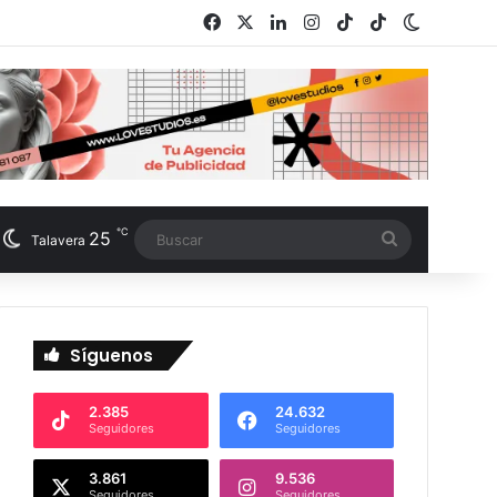
Facebook
X
LinkedIn
Instagram
TikTok
RSS
Switch s
℃
25
Buscar
Talavera
Síguenos
2.385
24.632
Seguidores
Seguidores
3.861
9.536
Seguidores
Seguidores