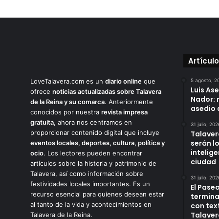
Artícul
LoveTalavera.com es un
diario online
que
5 agosto, 2
Luis As
ofrece
noticias actualizadas sobre Talavera
Nador: 
de la Reina y su comarca
. Anteriormente
asedio 
conocidos por nuestra
revista impresa
gratuita
, ahora nos centramos en
31 julio, 202
proporcionar contenido digital que incluye
Talaver
serán l
eventos locales, deportes, cultura, política y
intelige
ocio
. Los lectores pueden encontrar
ciudad
artículos sobre la historia y patrimonio de
Talavera, así como información sobre
31 julio, 202
festividades locales importantes. Es un
El Paseo
recurso esencial para quienes desean estar
termina
al tanto de la vida y acontecimientos en
con tex
Talaver
Talavera de la Reina.