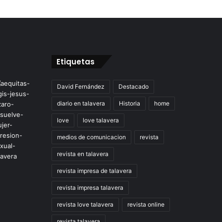
Etiquetas
David Fernández
Destacado
diario en talavera
Historia
home
love
love talavera
medios de comunicacion
revista
revista en talavera
revista impresa de talavera
revista impresa talavera
revista love talavera
revista online
revista talavera