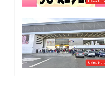
Última Hor
Última Hor