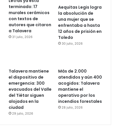
Letras ya está
terminado: 17
Aequitas Legis logra
murales cerámicos
la absolución de
con textos de
una mujer que se
autores que citaron
enfrentaba a hasta
a Talavera
12 años de prisión en
Toledo
31 julio, 2026
30 julio, 2026
Talavera mantiene
Más de 2.000
el dispositivo de
atendidos y aún 400
emergencia: 300
acogidos: Talavera
evacuados del Valle
mantiene el
del Tiétar siguen
operativo por los
alojados en la
incendios forestales
ciudad
28 julio, 2026
29 julio, 2026