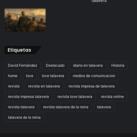
Etiquetas
David Fernández
Destacado
diario en talavera
Historia
home
love
love talavera
medios de comunicacion
revista
revista en talavera
revista impresa de talavera
revista impresa talavera
revista love talavera
revista online
revista talavera
revista talavera de la reina
talavera
talavera de la reina