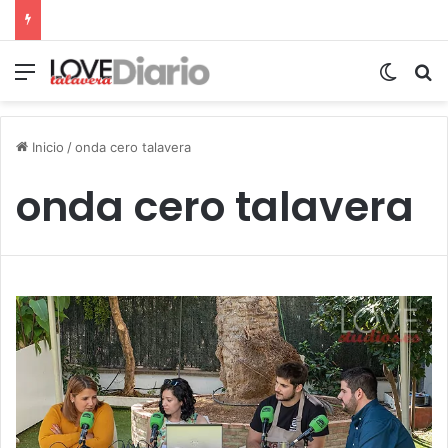
Menú
Switch
B
Inicio
/
onda cero talavera
onda cero talavera