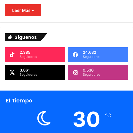
Leer Más »
Síguenos
2.385
24.632
Seguidores
Seguidores
3.861
9.536
Seguidores
Seguidores
El Tiempo
30
℃