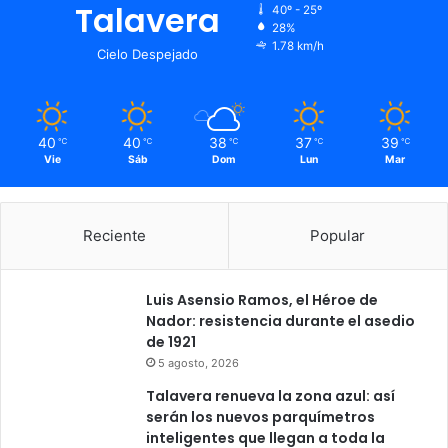
Talavera
40º - 25º
28%
1.78 km/h
Cielo Despejado
40
40
38
37
39
℃
℃
℃
℃
℃
Vie
Sáb
Dom
Lun
Mar
Reciente
Popular
Luis Asensio Ramos, el Héroe de
Nador: resistencia durante el asedio
de 1921
5 agosto, 2026
Talavera renueva la zona azul: así
serán los nuevos parquímetros
inteligentes que llegan a toda la